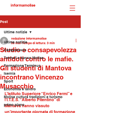
informamolise
Post
Ultime notizie
redazione informamolise
Ultime notizie
30 mar
Tempo di lettura: 3 min
Studio e consapevolezza
Campobasso
antidoti contro le mafie.
Termoli e basso Molise
Formazione Terminus
Gli studenti di Mantova
Isernia
incontrano Vincenzo
Sport
Musacchio
Economia e lavoro
L’Istituto Superiore “Enrico Fermi” e 
Molise cultura tradizioni e turismo
l’I.T.E.S. “Alberto Pitentino” di 
primo piano
Mantova hanno vissuto 
un’importante giornata di formazione 