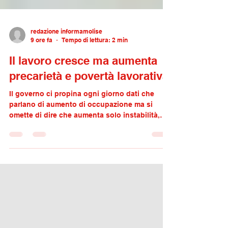
redazione informamolise
9 ore fa
Tempo di lettura: 2 min
Il lavoro cresce ma aumenta
precarietà e povertà lavorativa
Il governo ci propina ogni giorno dati che
parlano di aumento di occupazione ma si
omette di dire che aumenta solo instabilità,
futuro incerto e salari miseria. I dati sciorinati
dai nostri governanti si fermano ai numeri di
occupati, ma Istat e osservatorio del
precariato dell' Inps confermano che nei primi
mesi del 2026 trovare lavoro è facile ma
trovarne uno stabile, dignitoso e in grado di
garantire un'esistenza autonoma è
praticamente impossibile. Nel primo trimestre