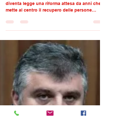
Via libera alla riforma per il
recupero delle persone
detenute
Con l’approvazione definitiva della Camera
diventa legge una riforma attesa da anni che
mette al centro il recupero delle persone
detenute con problemi di tossicodipendenza o
alcol dipendenza. Grazie a questo
provvedimento, i condannati a pene fino a
otto anni potranno, nei casi previsti, scontare
la pena in detenzione domiciliare presso
comunità terapeutiche, seguendo un percorso
volontario di cura e riabilitazione. Si rafforza
così la funzione rieducativa della pena, nel pi