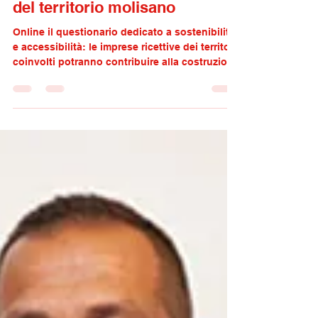
MoliseOPENtur coinvolge le
strutture ricettive di 49 Comuni
del territorio molisano
Online il questionario dedicato a sostenibilità
e accessibilità: le imprese ricettive dei territori
coinvolti potranno contribuire alla costruzione
di una nuova offerta turistica inclusiva,
responsabile e competitiva. Le strutture
ricettive situate nei 49 Comuni del Molise
coinvolti nel progetto MoliseOPENtur sono
invitate a compilare un questionario dedicato
alla sostenibilità, all’accessibilità e alla qualità
dell’accoglienza turistica. La rilevazione ha
l’obiettivo di cono