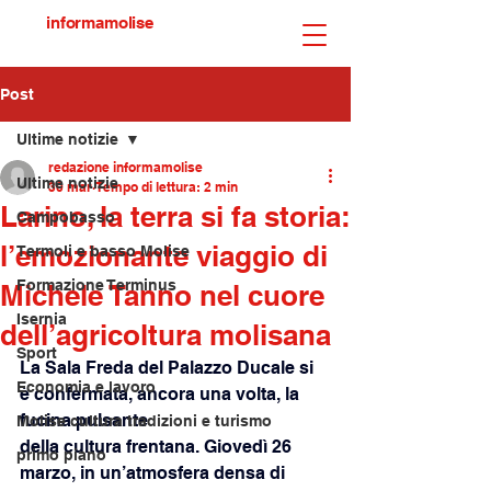
informamolise
Post
Ultime notizie
redazione informamolise
Ultime notizie
30 mar
Tempo di lettura: 2 min
Larino, la terra si fa storia:
Campobasso
l’emozionante viaggio di
Termoli e basso Molise
Formazione Terminus
Michele Tanno nel cuore
Isernia
dell’agricoltura molisana
Sport
La Sala Freda del Palazzo Ducale si 
Economia e lavoro
è confermata, ancora una volta, la 
fucina pulsante
Molise cultura tradizioni e turismo
della cultura frentana. Giovedì 26 
primo piano
marzo, in un’atmosfera densa di 