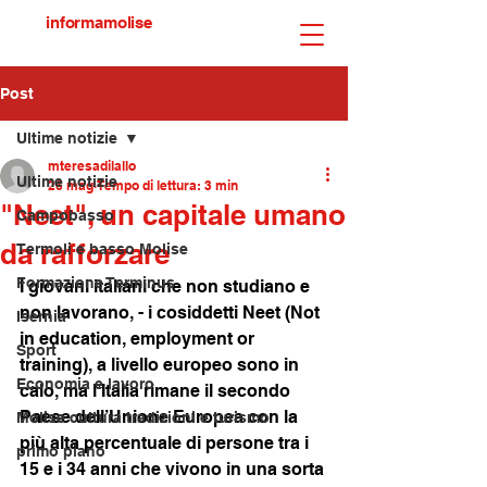
informamolise
Post
Ultime notizie
mteresadilallo
Ultime notizie
26 mag
Tempo di lettura: 3 min
"Neet", un capitale umano
Campobasso
da rafforzare
Termoli e basso Molise
Formazione Terminus
I giovani italiani che non studiano e 
non lavorano, - i cosiddetti Neet (Not 
Isernia
in education, employment or 
Sport
training), a livello europeo sono in 
Economia e lavoro
calo, ma l’Italia rimane il secondo 
Paese dell’Unione Europea con la 
Molise cultura tradizioni e turismo
più alta percentuale di persone tra i 
primo piano
15 e i 34 anni che vivono in una sorta 