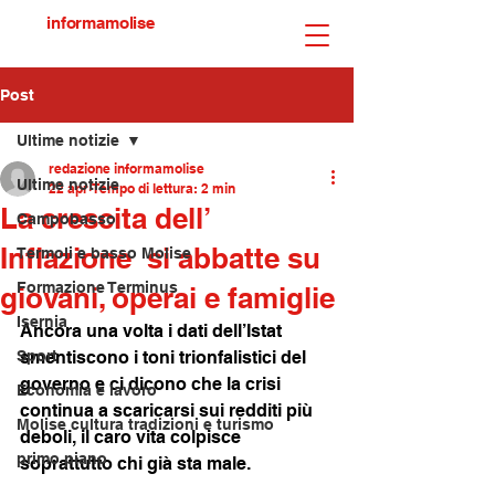
informamolise
Post
Ultime notizie
redazione informamolise
Ultime notizie
22 apr
Tempo di lettura: 2 min
La crescita dell’
Campobasso
Inflazione si abbatte su
Termoli e basso Molise
Formazione Terminus
giovani, operai e famiglie
Isernia
Ancora una volta i dati dell’Istat 
Sport
smentiscono i toni trionfalistici del 
governo e ci dicono che la crisi 
Economia e lavoro
continua a scaricarsi sui redditi più 
Molise cultura tradizioni e turismo
deboli, il caro vita colpisce 
primo piano
soprattutto chi già sta male.