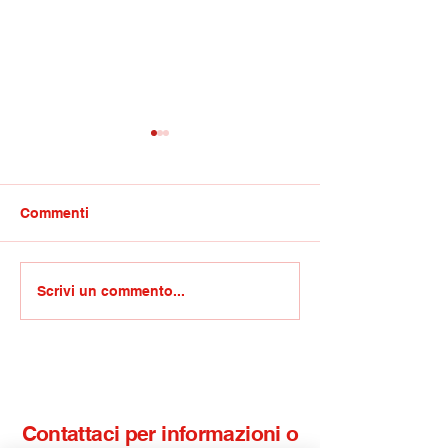
Commenti
Sagra della soppressata,
Covid/Gravina:
Scrivi un commento...
oggi la quinta edizione a
processi politic
Mirabello Sannitico
travestiti da m
Contattaci per informazioni o