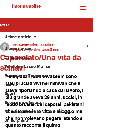
informamolise
Post
Ultime notizie
redazione informamolise
Ultime notizie
8 giu
Tempo di lettura: 2 min
Caporalato/Una vita da
Campobasso
schiavi
Termoli e basso Molise
Formazione Terminus
Amin, Ullah, Safi e Waseem sono 
stati bruciati vivi nel minivan che li 
Isernia
stava riportando a casa dal lavoro, il 
Sport
più grande aveva 29 anni, uccisi, in 
Economia e lavoro
modo brutale, dai caporali pakistani 
che davano loro vitto e alloggio ma 
Molise cultura tradizioni e turismo
che non volevano pagare, stando a 
primo piano
quanto racconta il quinto 