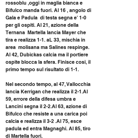
rossoblu ,oggi in maglia bianca e 
Bifulco manda fuori. Al 16 , angolo di 
Gala e Padula  di testa segna e' 1-0 
per gli ospiti. Al 21, azione della 
Ternana  Martella lancia Mayer che 
tira e realizza 1-1. aL 33, mischia in 
area  molisana ma Salines respinge. 
Al 42, Dubickas calcia ma il portiere 
ospite blocca la sfera. Finisce cosi, il 
primo tempo sul risultato di 1-1.
Nel secondo tempo, al 47, Vallocchia 
lancia Kerrigan che realizza il 
2-1.Al
59, errore della difesa umbra e 
Lancini segna il 
2-2.Al
 63, azione di 
Bifulco che resiste a una carica poi 
calcia e realizza il 3-2 .Al 75, esce 
padula ed entra Magnaghi. Al 85, tiro 
di Martella fuori.