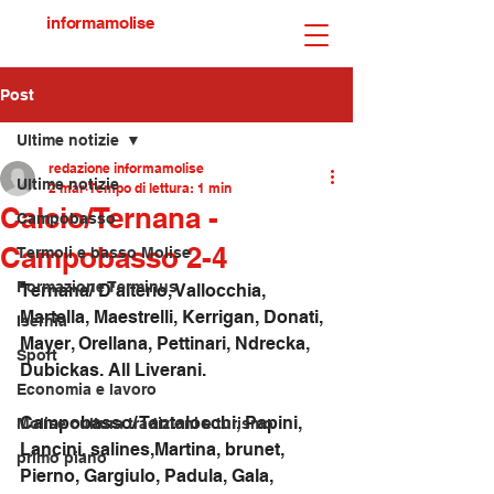
informamolise
Post
Ultime notizie
redazione informamolise
Ultime notizie
2 mar
Tempo di lettura: 1 min
Calcio/Ternana -
Campobasso
Campobasso 2-4
Termoli e basso Molise
Formazione Terminus
Ternana/ D'alterio, Vallocchia, 
Martella, Maestrelli, Kerrigan, Donati, 
Isernia
Mayer, Orellana, Pettinari, Ndrecka, 
Sport
Dubickas. All Liverani.
Economia e lavoro
Campobasso/ Tantalocchi, Papini, 
Molise cultura tradizioni e turismo
Lancini, salines,Martina, brunet, 
primo piano
Pierno, Gargiulo, Padula, Gala, 