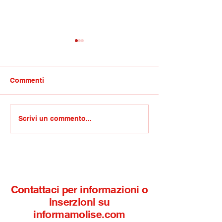
Commenti
Competenze non
GdiF Roan/Rinfo
Scrivi un commento...
cognitive e trasversali:
Termoli, arriva
l’IISS Alfano-Perrotta di
finanzieri al re
Termoli selezionato per
aeronavale
la sperimentazione
nazionale del Mim
Contattaci per informazioni o
inserzioni su
informamolise.com