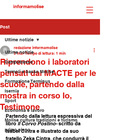
informamolise
Post
Ultime notizie
redazione informamolise
Ultime notizie
3 mar
Tempo di lettura: 1 min
Riprendono i laboratori
Campobasso
pensati dal MACTE per le
Termoli e basso Molise
Formazione Terminus
scuole, partendo dalla
Isernia
mostra in corso Io,
Sport
Testimone
Economia e lavoro
Partendo dalla lettura espressiva del 
Molise cultura tradizioni e turismo
libro 
Il Corvo Postino- 
scritto da 
primo piano
Isabel Cintra e illustrato da suo 
fratello Zeka Cintra, che condurrà il 