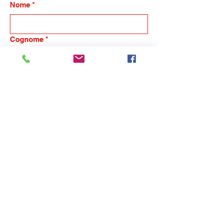
Nome
*
Cognome
*
Email
*
Telefono
*
Nome dell'azienda
Indicaci in breve la tua esigenza, ti
ricontatteremo
*