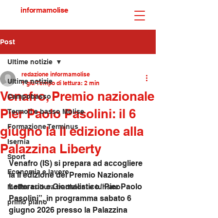
informamolise
Post
Ultime notizie
redazione informamolise
Ultime notizie
1 giu
Tempo di lettura: 2 min
Venafro, Premio nazionale
Campobasso
Pier Paolo Pasolini: il 6
Termoli e basso Molise
Formazione Terminus
giugno la II edizione alla
Isernia
Palazzina Liberty
Sport
Venafro (IS) si prepara ad accogliere 
Economia e lavoro
la II edizione del Premio Nazionale 
Letterario e Giornalistico “Pier Paolo 
Molise cultura tradizioni e turismo
Pasolini”, in programma sabato 6 
primo piano
giugno 2026 presso la Palazzina 