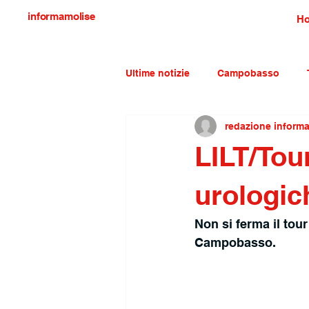
informamolise
H
Ultime notizie
Campobasso
redazione inform
Economia e lavoro
Molise c
LILT/Tour
urologic
Non si ferma il tou
Campobasso.