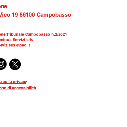
one
 Vico 19 86100 Campobasso
one Tribunale Campobasso n.2/2021
rminus Servizi srls
rvizisrls@pec.it
a sulla privacy
one di accessibilità