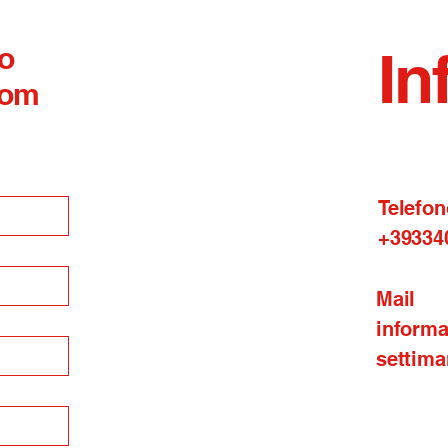
 o
In
com
Telefon
+39334
Mail
inform
settima