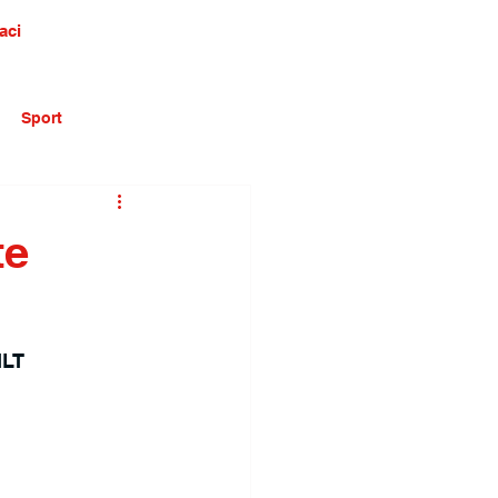
aci
Sport
te
ILT 