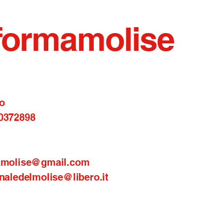
formamolise
o
0372898
amolise@gmail.com
naledelmolise@libero.it