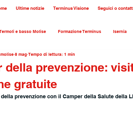
ome
Ultime notizie
Terminus Visione
Seguici o contatt
Termoli e basso Molise
Formazione Terminus
Isernia
amolise
8 mag
Tempo di lettura: 1 min
ultura tradizioni e turismo
primo piano
 della prevenzione: visi
he gratuite
r della prevenzione con il Camper della Salute della L