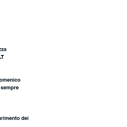
zza 
LT 
 Domenico 
 sempre 
urimento dei 