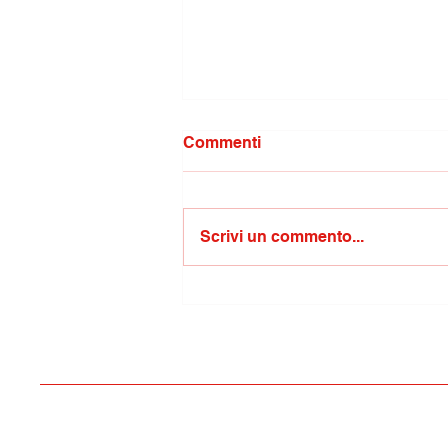
Commenti
Scrivi un commento...
MoliseOPENtur coinvolge le
strutture ricettive di 49
Comuni del territorio
molisano