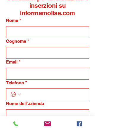
inserzioni su
informamolise.com
Nome
*
Cognome
*
Email
*
Telefono
*
Nome dell'azienda
Indicaci in breve la tua esigenza, ti
ricontatteremo
*