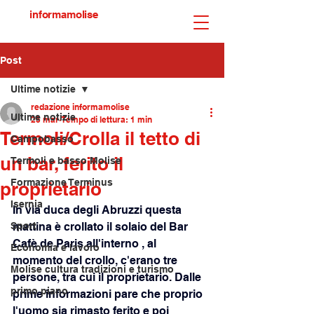
informamolise
Post
Ultime notizie
redazione informamolise
Ultime notizie
25 mar
Tempo di lettura: 1 min
Termoli/Crolla il tetto di
Campobasso
un bar, ferito il
Termoli e basso Molise
Formazione Terminus
proprietario
Isernia
In via duca degli Abruzzi questa 
Sport
mattina è crollato il solaio del Bar 
Cafè de Paris all'interno , al 
Economia e lavoro
momento del crollo, c'erano tre 
Molise cultura tradizioni e turismo
persone, tra cui il proprietario. Dalle 
primo piano
prime informazioni pare che proprio 
l'uomo sia rimasto ferito e poi 