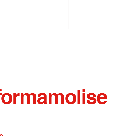
d/Gravina: basta
ssi politici travestiti
memoria
formamolise
o