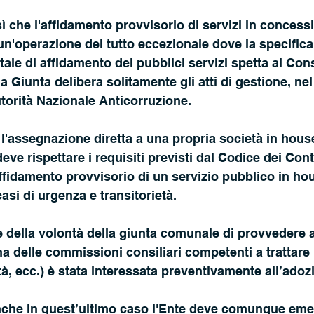
sì che l'affidamento provvisorio di servizi in concess
un'operazione del tutto eccezionale dove la specifi
ale di affidamento dei pubblici servizi spetta al Cons
Giunta delibera solitamente gli atti di gestione, nel 
utorità Nazionale Anticorruzione.  
 l'assegnazione diretta a una propria società in house
ve rispettare i requisiti previsti dal Codice dei Contr
'affidamento provvisorio di un servizio pubblico in ho
asi di urgenza e transitorietà.  
he della volontà della giunta comunale di provvedere 
 delle commissioni consiliari competenti a trattare
à, ecc.) è stata interessata preventivamente all’adozio
nche in quest’ultimo caso l'Ente deve comunque emet