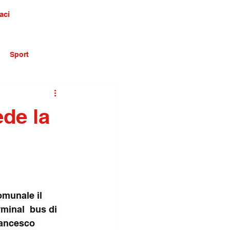
aci
Sport
ede la
omunale il 
minal  bus di 
ancesco 