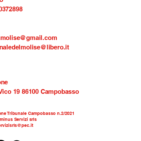
0372898
amolise@gmail.com
naledelmolise@libero.it
one
 Vico 19 86100 Campobasso
one Tribunale Campobasso n.2/2021
rminus Servizi srls
rvizisrls@pec.it