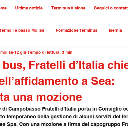
ome
Ultime notizie
Terminus Visione
Seguici o contatt
Termoli e basso Molise
Formazione Terminus
Isernia
amolise
12 giu
Tempo di lettura: 3 min
ultura tradizioni e turismo
primo piano
bus, Fratelli d’Italia chi
ell’affidamento a Sea:
ta una mozione
e di Campobasso Fratelli d’Italia porta in Consiglio c
to temporaneo della gestione di alcuni servizi del ter
ea Spa. Con una mozione a firma del capogruppo Fr