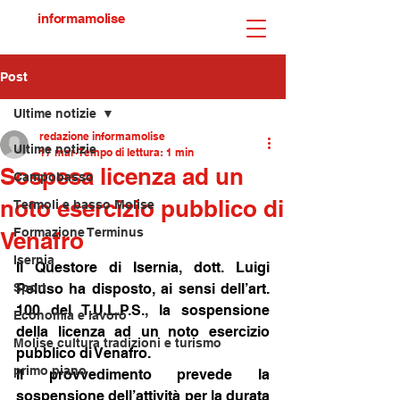
informamolise
Post
Ultime notizie
redazione informamolise
Ultime notizie
17 mar
Tempo di lettura: 1 min
Sospesa licenza ad un
Campobasso
noto esercizio pubblico di
Termoli e basso Molise
Formazione Terminus
Venafro
Isernia
Il Questore di Isernia, dott. Luigi 
Sport
Peluso ha disposto, ai sensi dell’art. 
100 del T.U.L.P.S., la sospensione 
Economia e lavoro
della licenza ad un noto esercizio 
Molise cultura tradizioni e turismo
pubblico di Venafro.
primo piano
Il provvedimento prevede la 
sospensione dell’attività per la durata 