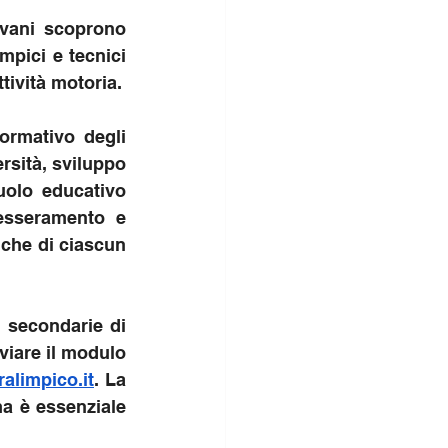
ovani scoprono 
mpici e tecnici 
ttività motoria.
ormativo degli 
rsità, sviluppo 
uolo educativo 
esseramento e 
che di ciascun 
 secondarie di 
viare il modulo 
alimpico.it
. La 
a è essenziale 