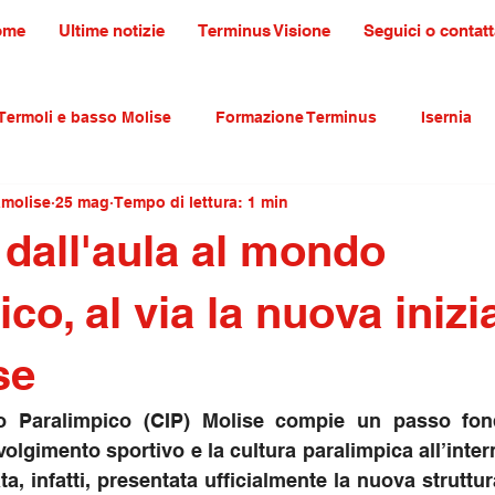
ome
Ultime notizie
Terminus Visione
Seguici o contatt
Termoli e basso Molise
Formazione Terminus
Isernia
amolise
25 mag
Tempo di lettura: 1 min
ultura tradizioni e turismo
primo piano
 dall'aula al mondo
co, al via la nuova inizi
se
ano Paralimpico (CIP) Molise compie un passo fon
olgimento sportivo e la cultura paralimpica all’intern
ta, infatti, presentata ufficialmente la nuova struttura 