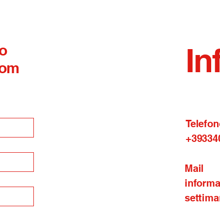
 o
In
com
Telefon
+39334
Mail
inform
settima