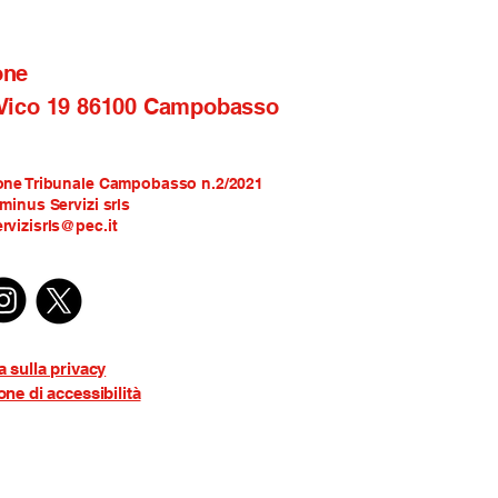
one
 Vico 19 86100 Campobasso
one Tribunale Campobasso n.2/2021
rminus Servizi srls
rvizisrls@pec.it
a sulla privacy
one di accessibilità