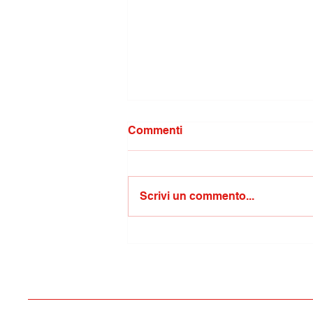
Commenti
Scrivi un commento...
Musica in Villa/concerto “Il
santo sforzo di capire cosa
sia l’amore”, un intenso
viaggio musicale firmato da
Samuele Mele