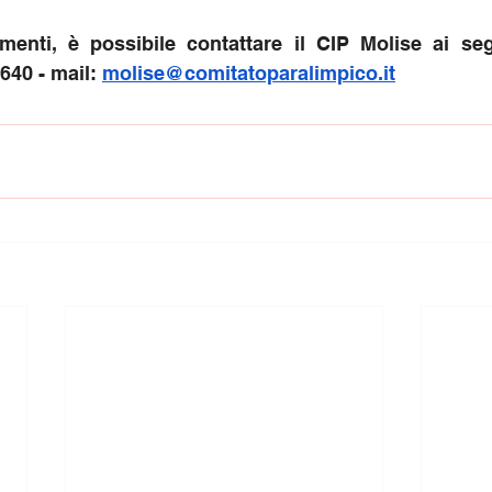
imenti, è possibile contattare il CIP Molise ai segu
640 - mail: 
molise@comitatoparalimpico.it