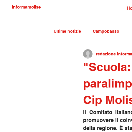
informamolise
H
Ultime notizie
Campobasso
redazione inform
Economia e lavoro
Molise c
"Scuola:
paralimpi
Cip Moli
Il Comitato Itali
promuovere il coinv
della regione. È sta