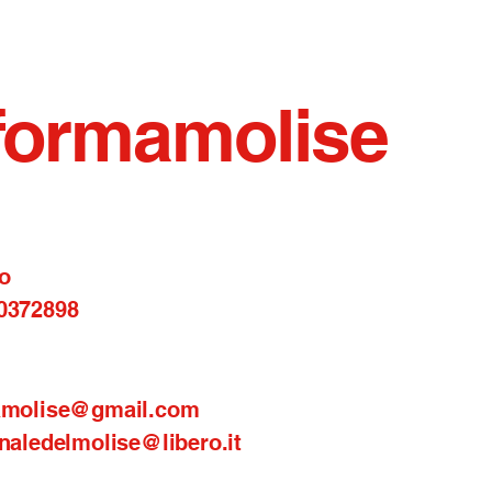
formamolise
o
0372898
amolise@gmail.com
naledelmolise@libero.it