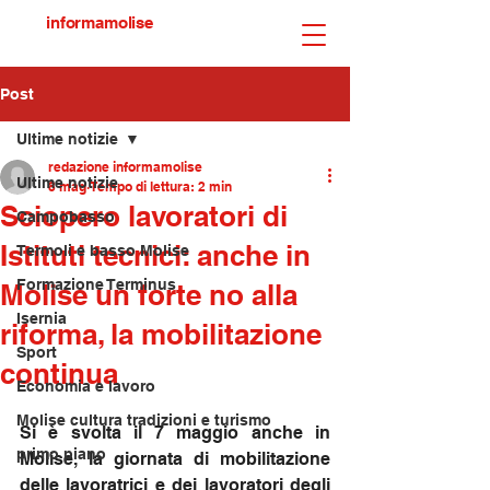
informamolise
Post
Ultime notizie
redazione informamolise
Ultime notizie
8 mag
Tempo di lettura: 2 min
Sciopero lavoratori di
Campobasso
Istituti tecnici: anche in
Termoli e basso Molise
Formazione Terminus
Molise un forte no alla
Isernia
riforma, la mobilitazione
Sport
continua
Economia e lavoro
Molise cultura tradizioni e turismo
Si è svolta il 7 maggio anche in 
primo piano
Molise, la giornata di mobilitazione 
delle lavoratrici e dei lavoratori degli 