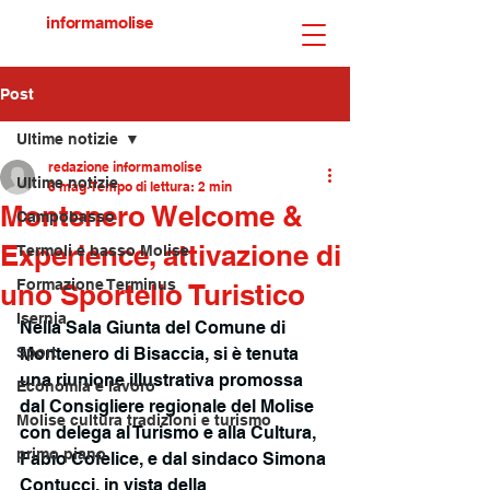
informamolise
Post
Ultime notizie
redazione informamolise
Ultime notizie
8 mag
Tempo di lettura: 2 min
Montenero Welcome &
Campobasso
Experience, attivazione di
Termoli e basso Molise
Formazione Terminus
uno Sportello Turistico
Isernia
Nella Sala Giunta del Comune di 
Sport
Montenero di Bisaccia, si è tenuta 
una riunione illustrativa promossa 
Economia e lavoro
dal Consigliere regionale del Molise 
Molise cultura tradizioni e turismo
con delega al Turismo e alla Cultura, 
primo piano
Fabio Cofelice, e dal sindaco Simona 
Contucci, in vista della 