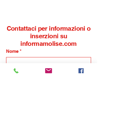
Campobasso contro
spettacolo, sap
l'ordinanza sindacale
musica nel cuor
borgo
Contattaci per informazioni o
inserzioni su
informamolise.com
Nome
*
Cognome
*
Email
*
Telefono
*