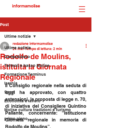
informamolise
Post
Ultime notizie
redazione informamolise
Ultime notizie
24 mar
Tempo di lettura: 2 min
Rodolfo de Moulins,
Campobasso
istituita la Giornata
Termoli e basso Molise
Formazione Terminus
Regionale
Isernia
Il Consiglio regionale nella seduta di 
Sport
oggi ha approvato, con quattro 
astensioni, la proposta di legge n. 70, 
Economia e lavoro
di iniziativa del Consigliere Quintino 
Molise cultura tradizioni e turismo
Pallante, concernente: “Istituzione 
primo piano
Giornata regionale in memoria di 
Rodolfo de Moulins”.