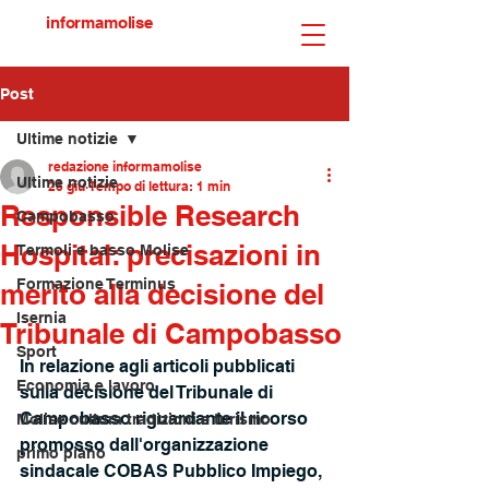
informamolise
Post
Ultime notizie
redazione informamolise
Ultime notizie
26 giu
Tempo di lettura: 1 min
Responsible Research
Campobasso
Hospital: precisazioni in
Termoli e basso Molise
Formazione Terminus
merito alla decisione del
Isernia
Tribunale di Campobasso
Sport
In relazione agli articoli pubblicati 
Economia e lavoro
sulla decisione del Tribunale di 
Campobasso riguardante il ricorso 
Molise cultura tradizioni e turismo
promosso dall'organizzazione 
primo piano
sindacale COBAS Pubblico Impiego, 