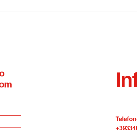
Competenze non cognitive
GdiF
e trasversali: l’IISS Alfano-
Term
Perrotta di Termoli
finan
selezionato per la
aero
sperimentazione nazionale
del Mim
 o
In
com
Telefon
+39334