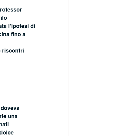
professor 
ilo 
a l’ipotesi di 
ina fino a 
 
riscontri 
o doveva 
nte una 
ati 
dolce 