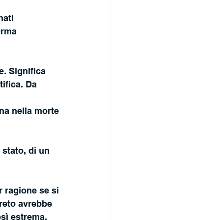
ati 
erma
. Significa 
tifica. Da 
ina nella morte 
stato, di un
 ragione se si
creto avrebbe 
sì estrema, 