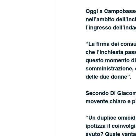
Oggi a Campobasso, 
nell’ambito dell’i
l’ingresso dell’inda
“La firma dei cons
che l’inchiesta pass
questo momento dive
somministrazione, c
delle due donne”.
Secondo Di Giacomo,
movente chiaro e pl
“Un duplice omicid
ipotizza il coinvol
avuto? Quale vantag