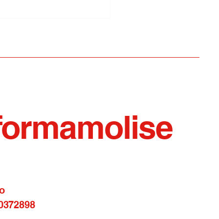
 Roan/Rinforzi a
oli, arrivano sei neo
zieri al reparto
navale
formamolise
o
0372898