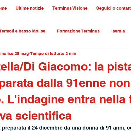
ome
Ultime notizie
Terminus Visione
Seguici o contatt
Termoli e basso Molise
Formazione Terminus
Isernia
amolise
28 mag
Tempo di lettura: 2 min
ultura tradizioni e turismo
primo piano
ella/Di Giacomo: la pist
eparata dalla 91enne non
. L'indagine entra nella 
va scientifica
ta preparata il 24 dicembre da una donna di 91 anni, 