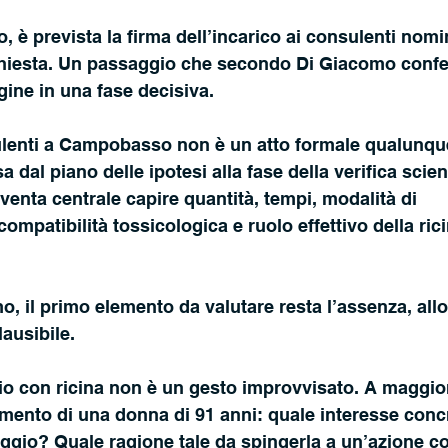
è prevista la firma dell’incarico ai consulenti nomin
nchiesta. Un passaggio che secondo Di Giacomo conf
gine in una fase decisiva.
ulenti a Campobasso non è un atto formale qualunque
a dal piano delle ipotesi alla fase della verifica scien
nta centrale capire quantità, tempi, modalità di 
ompatibilità tossicologica e ruolo effettivo della ric
 il primo elemento da valutare resta l’assenza, allo 
ausibile.
io con ricina non è un gesto improvvisato. A maggior
gimento di una donna di 91 anni: quale interesse con
gio? Quale ragione tale da spingerla a un’azione co