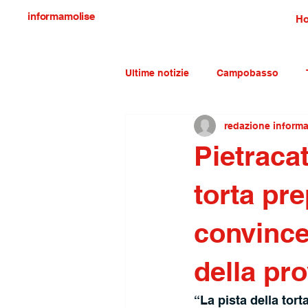
informamolise
H
Ultime notizie
Campobasso
redazione inform
Economia e lavoro
Molise c
Pietracat
torta pr
convince
della pro
“La pista della tor