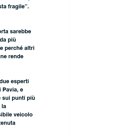
a fragile”. 
orta sarebbe 
da più 
 perché altri 
ne rende 
due esperti 
 Pavia, e 
 sui punti più 
 la 
ibile veicolo 
tenuta 