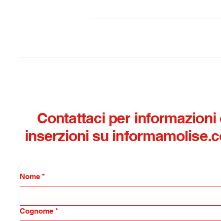
Ordini tecnico professionali
dal prefetto di Isernia per
un supporto gratuito sul
sisma di Pizzone
Contattaci per informazioni
inserzioni su informamolise.
Nome
*
Cognome
*