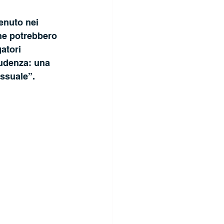
enuto nei 
che potrebbero 
atori 
udenza: una 
ssuale”. 