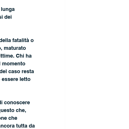
 lunga 
i dei 
lla fatalità o 
o, maturato 
ittime. Chi ha 
il momento 
del caso resta 
 essere letto 
questo che, 
one che 
ncora tutta da 