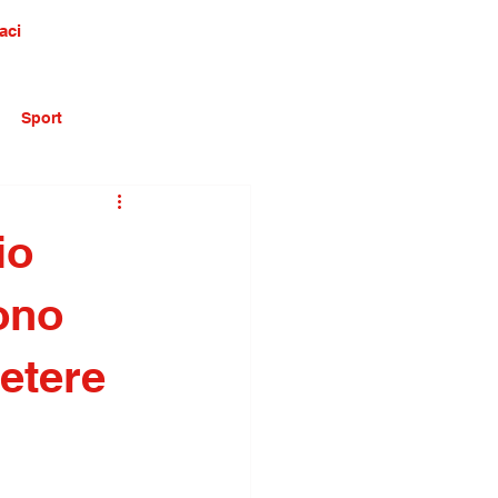
aci
Sport
io
ono
petere