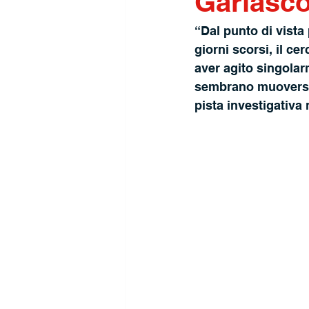
Garlasc
“Dal punto di vista
giorni scorsi, il c
aver agito singolar
sembrano muoversi 
pista investigativa