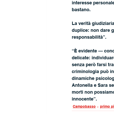
interesse personale
bastano. 
La verità giudiziari
duplice: non dare gi
responsabilità”. 
“È evidente — concl
delicate: individuar
senza però farsi tra
criminologia può in
dinamiche psicologi
Antonella e Sara se
morti non possiamo
innocente”.
Campobasso
primo p