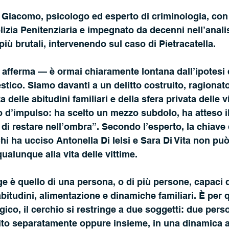
 Giacomo, psicologo ed esperto di criminologia, con
lizia Penitenziaria e impegnato da decenni nell’analis
iù brutali, intervenendo sul caso di Pietracatella. 
fferma — è ormai chiaramente lontana dall’ipotesi de
stico. Siamo davanti a un delitto costruito, ragionat
elle abitudini familiari e della sfera privata delle v
o d’impulso: ha scelto un mezzo subdolo, ha atteso 
 di restare nell’ombra”. Secondo l’esperto, la chiave 
hi ha ucciso Antonella Di Ielsi e Sara Di Vita non può
alunque alla vita delle vittime.
bitudini, alimentazione e dinamiche familiari. È per 
gico, il cerchio si restringe a due soggetti: due pers
ito separatamente oppure insieme, in una dinamica a