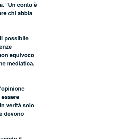
a. “Un conto è 
are chi abbia 
enze 
 non equivoco 
one mediatica. 
’opinione 
 essere 
n verità solo 
ve devono 
uando il 