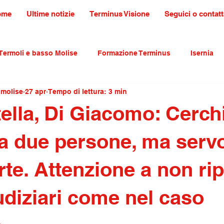
ome
Ultime notizie
Terminus Visione
Seguici o contatt
Termoli e basso Molise
Formazione Terminus
Isernia
amolise
27 apr
Tempo di lettura: 3 min
ultura tradizioni e turismo
primo piano
tella, Di Giacomo: Cerch
o a due persone, ma serv
rte. Attenzione a non ri
iudiziari come nel caso