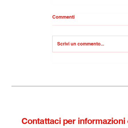
Commenti
Scrivi un commento...
Musica in Villa/concerto “Il
santo sforzo di capire cosa
sia l’amore”, un intenso
viaggio musicale firmato da
Samuele Mele
Contattaci per informazioni