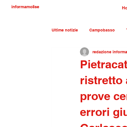
informamolise
H
Ultime notizie
Campobasso
redazione inform
Economia e lavoro
Molise c
Pietraca
ristrett
prove ce
errori g