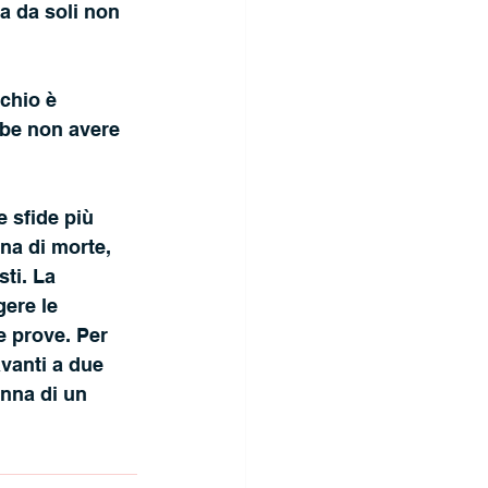
a da soli non 
schio è 
ebbe non avere 
 sfide più 
na di morte, 
sti. La 
ere le 
e prove. Per 
vanti a due 
nna di un 