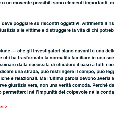
 o un movente possibili sono elementi importanti, m
a deve poggiare su riscontri oggettivi. Altrimenti il ri
ustizia alle vittime e distruggere la vita di chi potr
ude — che gli investigatori siano davanti a una delle
e chi ha trasformato la normalità familiare in una sce
scinare dalla necessità di chiudere il caso a tutti i co
dicare una strada, può restringere il campo, può legg
che e relazionali. Ma l’ultima parola devono averla l
rve giustizia vera, non una verità comoda. Perché da
 permetterci né l’impunità del colpevole né la conda
iano