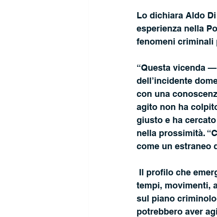
Lo dichiara Aldo Di
esperienza nella Po
fenomeni criminali p
“Questa vicenda — a
dell’incidente dome
con una conoscenza d
agito non ha colpit
giusto e ha cercato
nella prossimità. “C
come un estraneo qu
 Il profilo che emerge è quello di una persona, o di più persone, capaci di conoscere 
tempi, movimenti, a
sul piano criminolo
potrebbero aver ag