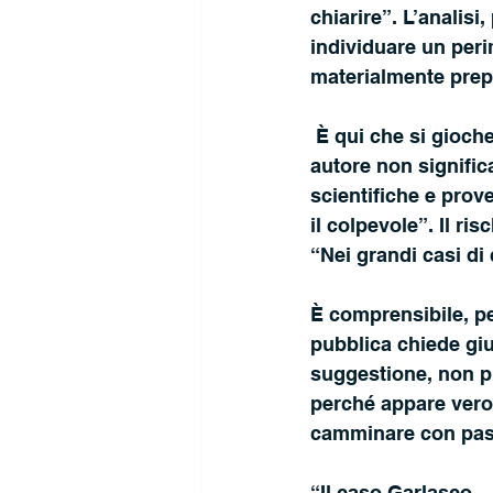
chiarire”. L’analisi
individuare un peri
materialmente prepa
 È qui che si giocherà la partita più difficile per gli investigatori. Trovare il possibile 
autore non signific
scientifiche e prov
il colpevole”. Il ri
“Nei grandi casi di
È comprensibile, pe
pubblica chiede giu
suggestione, non pu
perché appare veros
camminare con pas
“Il caso Garlasco 