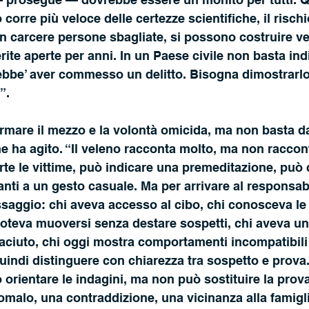
orre più veloce delle certezze scientifiche, il rischi
carcere persone sbagliate, si possono costruire verit
rite aperte per anni. In un Paese civile non basta ind
ebbe’ aver commesso un delitto. Bisogna dimostrarlo 
”. 
rmare il mezzo e la volontà omicida, ma non basta da
e ha agito. “Il veleno racconta molto, ma non raccont
te le vittime, può indicare una premeditazione, può
ti a un gesto casuale. Ma per arrivare al responsabi
ssaggio: chi aveva accesso al cibo, chi conosceva le 
 poteva muoversi senza destare sospetti, chi aveva u
taciuto, chi oggi mostra comportamenti incompatibili
uindi distinguere con chiarezza tra sospetto e prova.
ò orientare le indagini, ma non può sostituire la prov
alo, una contraddizione, una vicinanza alla famigli