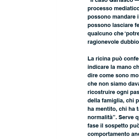
processo mediatico c
possono mandare in 
possono lasciare fe
qualcuno che ‘potr
ragionevole dubbio
La ricina può confe
indicare la mano ch
dire come sono mor
che non siamo davan
ricostruire ogni pa
della famiglia, chi
ha mentito, chi ha 
normalità”. Serve q
fase il sospetto pu
comportamento anom