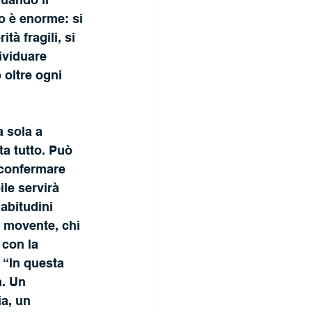
o è enorme: si 
à fragili, si 
ividuare 
oltre ogni 
 sola a 
a tutto. Può 
 confermare 
le servirà 
abitudini 
n movente, chi 
 con la 
 “In questa 
a. Un 
a, un 