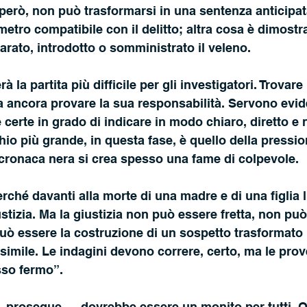
, però, non può trasformarsi in una sentenza anticipat
metro compatibile con il delitto; altra cosa è dimostr
rato, introdotto o somministrato il veleno.
a ancora provare la sua responsabilità. Servono evid
e certe in grado di indicare in modo chiaro, diretto e
schio più grande, in questa fase, è quello della pressi
 cronaca nera si crea spesso una fame di colpevole. 
rché davanti alla morte di una madre e di una figlia l
stizia. Ma la giustizia non può essere fretta, non può
ò essere la costruzione di un sospetto trasformato i
imile. Le indagini devono correre, certo, ma le pro
so fermo”. 
— prosegue — dovrebbe essere un monito per tutti. Q