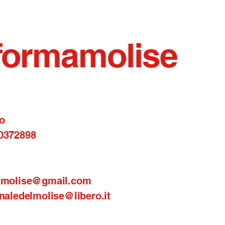
zioni
formamolise
o
0372898
amolise@gmail.com
naledelmolise@libero.it