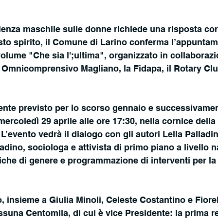
iolenza maschile sulle donne richiede una risposta cor
to spirito, il Comune di Larino conferma l’appuntam
olume "Che sia l';ultima", organizzato in collaboraz
co Omnicomprensivo Magliano, la Fidapa, il Rotary Club
mente previsto per lo scorso gennaio e successivament
mercoledì 29 aprile alle ore 17:30, nella cornice della
’evento vedrà il dialogo con gli autori Lella Palladi
adino, sociologa e attivista di primo piano a livello n
iche di genere e programmazione di interventi per la
, insieme a Giulia Minoli, Celeste Costantino e Fiorel
na Centomila, di cui è vice Presidente: la prima rea