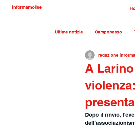
informamolise
H
Ultime notizie
Campobasso
redazione inform
Economia e lavoro
Molise c
A Larino
violenza:
presenta 
Dopo il rinvio, l'e
dell’associazionism