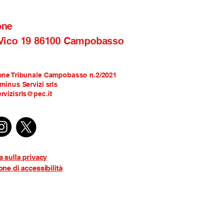
one
 Vico 19 86100 Campobasso
one Tribunale Campobasso n.2/2021
rminus Servizi srls
rvizisrls@pec.it
a sulla privacy
one di accessibilità