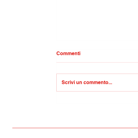
Commenti
Scrivi un commento...
Molestie in centro città:
condanna
dell'amministrazione e
piena collaborazione con
forze dell'ordine