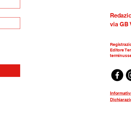
Redazi
via GB
Registrazi
Editore Te
terminusse
Informativ
Dichiarazi