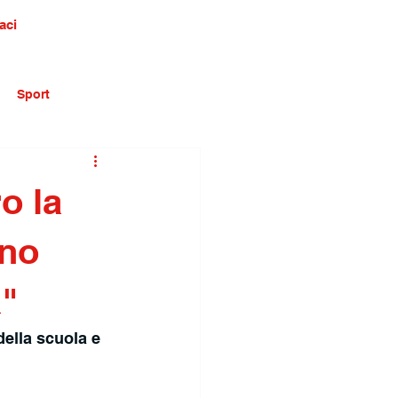
aci
Sport
o la
ino
a"
della scuola e