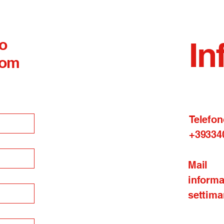
posi
 o
In
com
Telefon
+39334
Mail
inform
settima