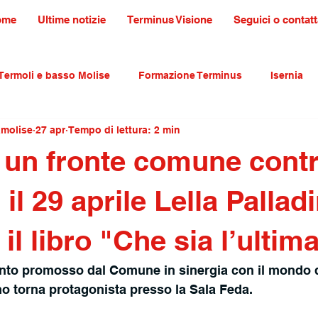
ome
Ultime notizie
Terminus Visione
Seguici o contatt
Termoli e basso Molise
Formazione Terminus
Isernia
amolise
27 apr
Tempo di lettura: 2 min
ultura tradizioni e turismo
primo piano
 un fronte comune contr
 il 29 aprile Lella Pallad
il libro "Che sia l’ultim
vento promosso dal Comune in sinergia con il mondo 
o torna protagonista presso la Sala Feda.