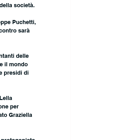
della società.
eppe Puchetti, 
ncontro sarà 
tanti delle 
e il mondo 
 presidi di 
Lella 
one per 
ato Graziella 