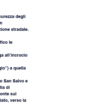
curezza degli 
n 
azione stradale.
ico le 
a all’incrocio 
io”) a quella 
o San Salvo e 
ia di 
Ponte sul 
iato, verso la 