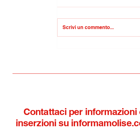
Scrivi un commento...
Covid/Gravina: basta
processi politici travestiti
da memoria
Contattaci per informazioni
inserzioni su informamolise.