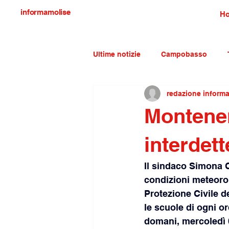
informamolise
H
Ultime notizie
Campobasso
redazione inform
Economia e lavoro
Molise c
Montener
interdet
Il sindaco Simona C
condizioni meteorol
Protezione Civile de
le scuole di ogni or
domani, mercoledì 0