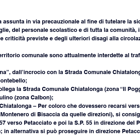
 assunta in via precauzionale al fine di tutelare la si
glie, del personale scolastico e di tutta la comunità, i
 criticità previste e degli ulteriori disagi alla circol
erritorio comunale sono attualmente interdette al traff
ina”, dall’incrocio con la Strada Comunale Chiatalong
Montebello;
 collega la Strada Comunale Chiatalonga (zona “Il Pogg
ulino (zona Calbon);
Chiatalonga – Per coloro che dovessero recarsi vers
 Montenero di Bisaccia da quelle direzioni), si consigl
57 verso Petacciato e poi la S.P. 55 in direzione del 
; in alternativa si può proseguire in direzione Petacc