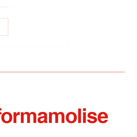
ni tecnico professionali
prefetto di Isernia per
upporto gratuito sul
a di Pizzone
formamolise