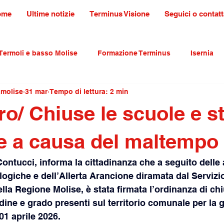
ome
Ultime notizie
Terminus Visione
Seguici o contatt
Termoli e basso Molise
Formazione Terminus
Isernia
amolise
31 mar
Tempo di lettura: 2 min
ultura tradizioni e turismo
primo piano
o/ Chiuse le scuole e s
te a causa del maltempo
ontucci, informa la cittadinanza che a seguito delle
ogiche e dell’Allerta Arancione diramata dal Servizio
lla Regione Molise, è stata firmata l’ordinanza di chi
dine e grado presenti sul territorio comunale per la g
1 aprile 2026.