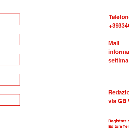
Telefon
+39334
Mail
inform
settima
Redazi
via GB
Registrazi
Editore Te