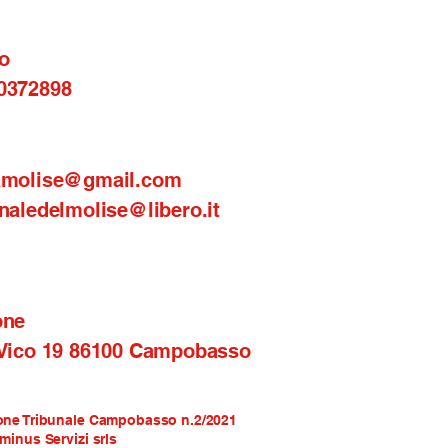
o
0372898
amolise@gmail.com
naledelmolise@libero.it
one
 Vico 19 86100 Campobasso
one Tribunale Campobasso n.2/2021
rminus Servizi srls