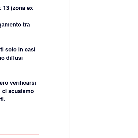
. 13 (zona ex 
egamento tra 
i solo in casi 
o diffusi 
ro verificarsi 
i: ci scusiamo 
ti.