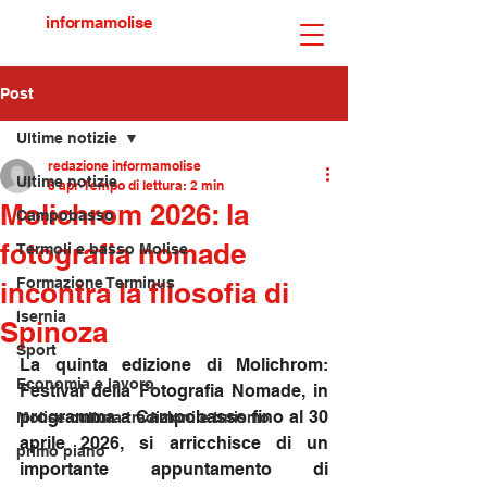
informamolise
Post
Ultime notizie
redazione informamolise
Ultime notizie
8 apr
Tempo di lettura: 2 min
Molichrom 2026: la
Campobasso
fotografia nomade
Termoli e basso Molise
Formazione Terminus
incontra la filosofia di
Isernia
Spinoza
Sport
La quinta edizione di Molichrom: 
Economia e lavoro
Festival della Fotografia Nomade, in 
programma a Campobasso fino al 30 
Molise cultura tradizioni e turismo
aprile 2026, si arricchisce di un 
primo piano
importante appuntamento di 