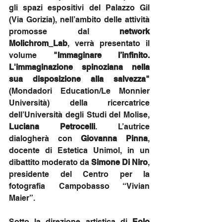
gli spazi espositivi del Palazzo Gil 
(Via Gorizia), nell’ambito delle attività 
promosse dal 
network 
Molichrom_Lab
, verrà presentato il 
volume 
"Immaginare l’infinito. 
L'immaginazione spinoziana nella 
sua disposizione alla salvezza"
(Mondadori Education/Le Monnier 
Università) della ricercatrice 
dell’Università degli Studi del Molise, 
Luciana Petrocelli
. L’autrice 
dialogherà con 
Giovanna Pinna
, 
docente di Estetica Unimol, in un 
dibattito moderato da 
Simone Di Niro
, 
presidente del Centro per la 
fotografia Campobasso “Vivian 
Maier”.
Sotto la direzione artistica di 
Eolo 