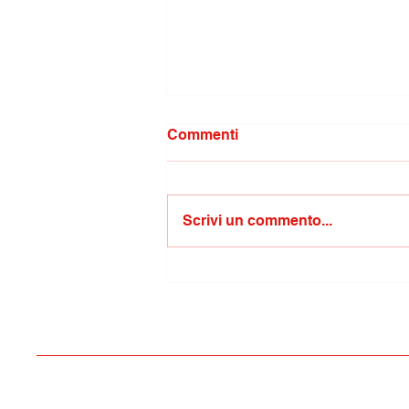
Commenti
Scrivi un commento...
Ferie un diritto
irrinunciabile