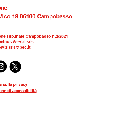
one
 Vico 19 86100 Campobasso
one Tribunale Campobasso n.2/2021
rminus Servizi srls
rvizisrls@pec.it
a sulla privacy
one di accessibilità