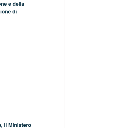
ne e della 
ione di 
 il Ministero 