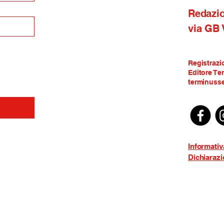
Redazi
via GB
Registrazi
Editore Te
terminusse
Informativ
Dichiarazi