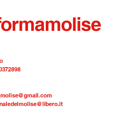
formamolise
o
0372898
amolise@gmail.com
naledelmolise@libero.it