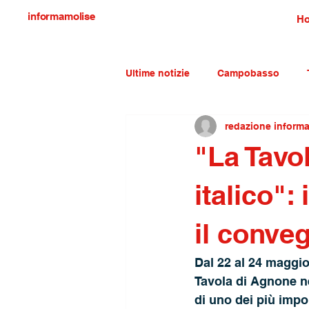
informamolise
H
Ultime notizie
Campobasso
redazione inform
Economia e lavoro
Molise c
"La Tavo
italico":
il conveg
Dal 22 al 24 maggio
Tavola di Agnone n
di uno dei più impor