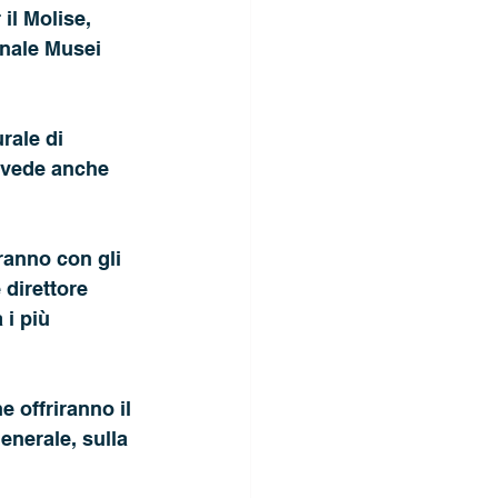
il Molise, 
onale Musei 
rale di 
evede anche 
iranno con gli
 direttore 
i più 
e offriranno il
enerale, sulla 