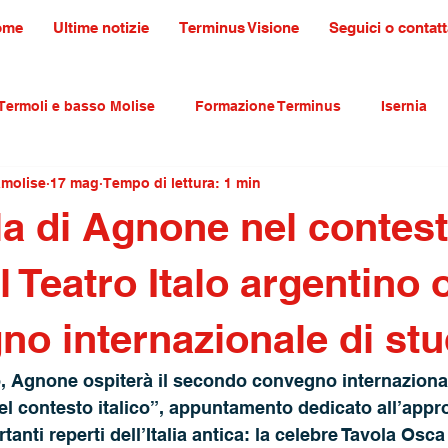
ome
Ultime notizie
Terminus Visione
Seguici o contatt
Termoli e basso Molise
Formazione Terminus
Isernia
amolise
17 mag
Tempo di lettura: 1 min
ultura tradizioni e turismo
primo piano
la di Agnone nel contes
 il Teatro Italo argentino 
no internazionale di stu
, Agnone ospiterà il secondo convegno internazional
el contesto italico”, appuntamento dedicato all’app
tanti reperti dell’Italia antica: la celebre Tavola Osca