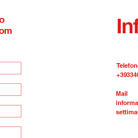
 o
In
com
Telefon
+39334
Mail
inform
settima