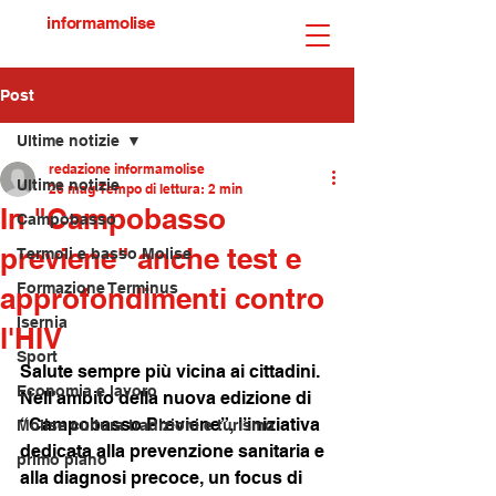
informamolise
Post
Ultime notizie
redazione informamolise
Ultime notizie
26 mag
Tempo di lettura: 2 min
In "Campobasso
Campobasso
previene" anche test e
Termoli e basso Molise
Formazione Terminus
approfondimenti contro
Isernia
l'HIV
Sport
Salute sempre più vicina ai cittadini. 
Economia e lavoro
Nell'ambito della nuova edizione di 
“Campobasso Previene”, l’iniziativa 
Molise cultura tradizioni e turismo
dedicata alla prevenzione sanitaria e 
primo piano
alla diagnosi precoce, un focus di 