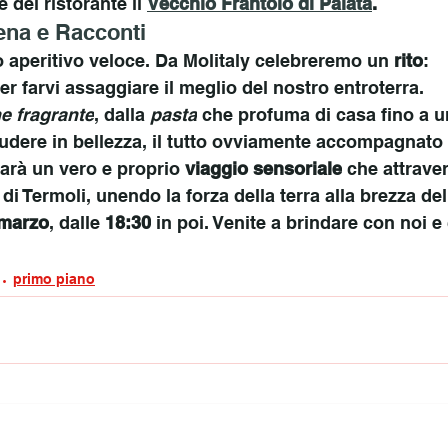
re del ristorante il 
Vecchio Frantoio di Palata
.
Cena e Racconti
to aperitivo veloce. Da Molitaly celebreremo un 
rito
: 
er farvi assaggiare il meglio del nostro entroterra. 
e fragrante
, dalla 
pasta
 che profuma di casa fino a u
iudere in bellezza, il tutto ovviamente accompagnato 
Sarà un vero e proprio 
viaggio sensoriale
 che attraver
 di Termoli, unendo la forza della terra alla brezza del
 marzo
, dalle 
18:30
 in poi. Venite a brindare con noi e
primo piano