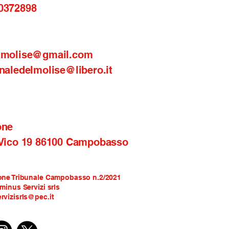
0372898
amolise@gmail.com
naledelmolise@libero.it
one
 Vico 19 86100 Campobasso
one Tribunale Campobasso n.2/2021
rminus Servizi srls
rvizisrls@pec.it