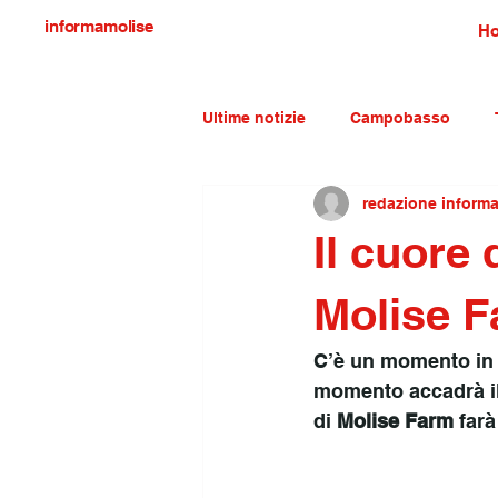
informamolise
H
Ultime notizie
Campobasso
redazione inform
Economia e lavoro
Molise c
Il cuore 
Molise F
C’è un momento in cu
momento accadrà il
di 
Molise Farm
 far