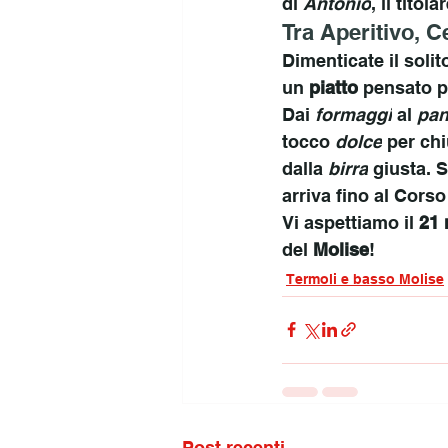
di 
Antonio
, il titola
Tra Aperitivo, 
Dimenticate il soli
un 
piatto
 pensato p
Dai 
formaggi
 al 
pan
tocco 
dolce
 per ch
dalla 
birra
 giusta. 
arriva fino al Corso
Vi aspettiamo il 
21
del 
Molise
!
Termoli e basso Molise
Post recenti