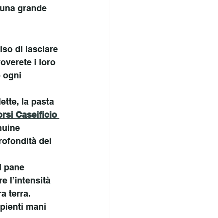
i una grande 
so di lasciare 
overete i loro 
 ogni 
lette, la pasta 
orsi
Caseificio 
nuine 
rofondità dei 
l pane 
 l’intensità 
ra terra.
pienti mani 