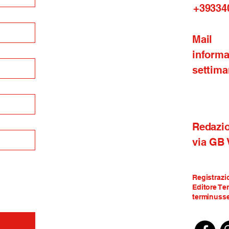
+39334
Mail
inform
settima
Redazi
via GB
Registrazi
Editore Te
terminusse