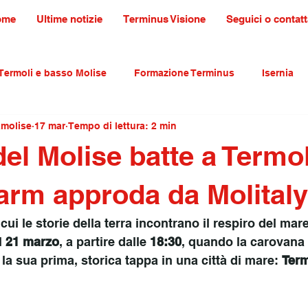
ome
Ultime notizie
Terminus Visione
Seguici o contatt
Termoli e basso Molise
Formazione Terminus
Isernia
amolise
17 mar
Tempo di lettura: 2 min
ultura tradizioni e turismo
primo piano
del Molise batte a Termol
arm approda da Molitaly
i le storie della terra incontrano il respiro del mare
 
21 marzo
, a partire dalle 
18:30
, quando la carovana 
à la sua prima, storica tappa in una città di mare: 
Term