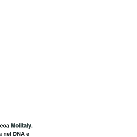
teca 
Molitaly
. 
ha nel DNA e 