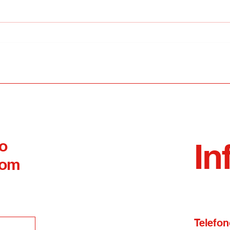
Sagra della soppressata,
Covi
oggi la quinta edizione a
proce
Mirabello Sannitico
da 
 o
In
com
Telefon