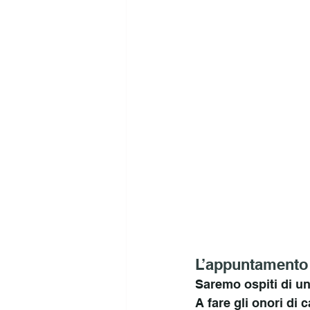
L’appuntamento 
Saremo ospiti di un
A fare gli onori di c