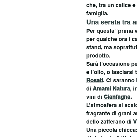
che, tra un calice e
famiglia.
Una serata tra a
Per questa “prima vo
per qualche ora i ca
stand, ma soprattutt
prodotto.
Sarà l’occasione pe
e l’olio, o lasciarsi
Rosati
. Ci saranno l
di 
Amami Natura
, 
vini di 
Cianfagna
.
L’atmosfera si scal
fragrante di grani an
dello zafferano di 
V
Una piccola chicca: