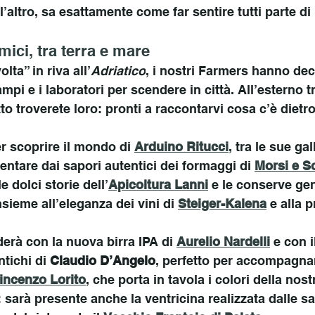
 l’altro, sa esattamente come far sentire tutti parte d
mici, tra terra e mare
lta” in riva all’
Adriatico
, i nostri Farmers hanno deci
mpi e i laboratori per scendere in città. All’esterno tr
o troverete loro: pronti a raccontarvi cosa c’è dietro
r scoprire il mondo di 
Arduino Ritucci
, tra le sue gal
 tentare dai sapori autentici dei formaggi di 
Morsi e S
e dolci storie dell’
Apicoltura Lanni
 e le conserve ge
insieme all’eleganza dei vini di 
Steiger-Kalena
e alla p
derà con la nuova birra IPA di 
Aurelio Nardelli
 e con i
tichi di 
Claudio D’Angelo
, perfetto per accompagnare
incenzo Lorito
, che porta in tavola i colori della nost
 sarà presente anche la ventricina realizzata dalle sa