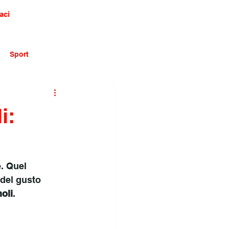
aci
Sport
i:
. Quel 
del gusto 
oli
.