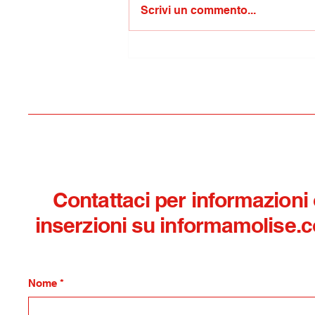
Scrivi un commento...
Oculistica del San Timoteo:
arrivano i dottori di Marco e
Perfetto
Contattaci per informazioni
inserzioni su informamolise.
Nome
*