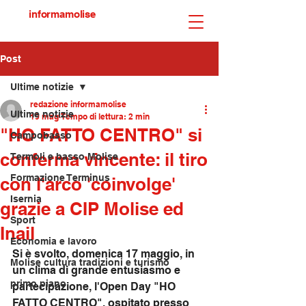
informamolise
Post
Ultime notizie
redazione informamolise
Ultime notizie
19 mag
Tempo di lettura: 2 min
"HO FATTO CENTRO" si
Campobasso
conferma vincente: il tiro
Termoli e basso Molise
Formazione Terminus
con l'arco 'coinvolge'
Isernia
grazie a CIP Molise ed
Sport
Inail
Economia e lavoro
Si è svolto, domenica 17 maggio, in 
Molise cultura tradizioni e turismo
un clima di grande entusiasmo e 
primo piano
partecipazione, l'Open Day "HO 
FATTO CENTRO", ospitato presso 