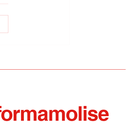
ca/Zero Assoluto
ta sera in concerto a
llo
formamolise