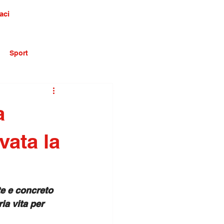
aci
Sport
a
vata la
e e concreto 
ia vita per 