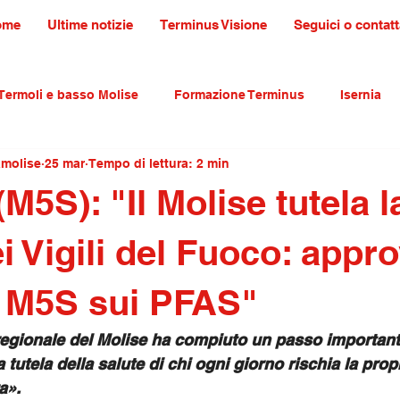
ome
Ultime notizie
Terminus Visione
Seguici o contatt
Termoli e basso Molise
Formazione Terminus
Isernia
amolise
25 mar
Tempo di lettura: 2 min
ultura tradizioni e turismo
primo piano
M5S): "Il Molise tutela l
i Vigili del Fuoco: appro
 M5S sui PFAS"
regionale del Molise ha compiuto un passo important
a tutela della salute di chi ogni giorno rischia la propr
a».