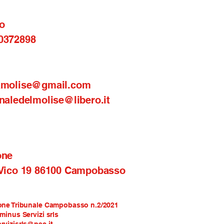
o
0372898
amolise@gmail.com
naledelmolise@libero.it
one
 Vico 19 86100 Campobasso
one Tribunale Campobasso n.2/2021
rminus Servizi srls