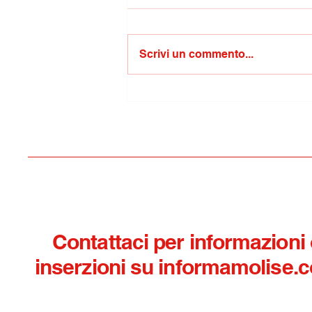
Scrivi un commento...
Celebrazione della Bandiera
VerdeDonato ai bambini di
“un Mondo a Colori” e
Centro “San Damiano” il
Cioccolato di Modica IGP
Contattaci per informazioni
inserzioni su informamolise.