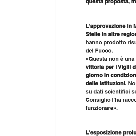
questa proposta, m
L'approvazione in M
Stelle in altre regio
hanno prodotto risul
del Fuoco.
«Questa non è una v
vittoria per i Vigil
giorno in condizioni
delle istituzioni
. No
su dati scientifici 
Consiglio l'ha racco
funzionare».
L'esposizione prol