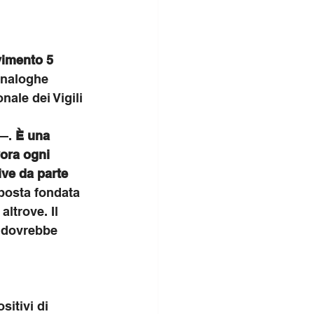
vimento 5 
analoghe 
nale dei Vigili 
—. 
È una 
vora ogni 
ive da parte 
posta fondata 
ltrove. Il 
a dovrebbe 
itivi di 