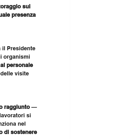
oraggio sui 
tuale presenza 
 il Presidente 
li organismi 
 al personale 
delle visite 
to raggiunto
 — 
avoratori si 
nziona nel 
o di sostenere 