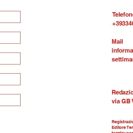
Telefon
+39334
Mail
inform
settima
Redazi
via GB
Registrazi
Editore Te