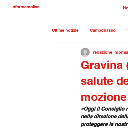
informamolise
H
Ultime notizie
Campobasso
redazione inform
Economia e lavoro
Molise c
Gravina (
salute de
mozione
«Oggi il Consiglio 
nella direzione dell
proteggere la nostr