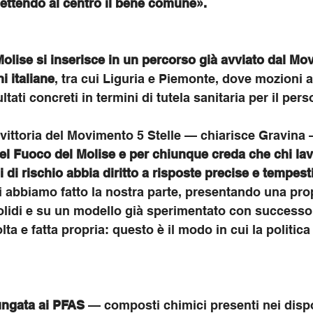
ettendo al centro il bene comune».
olise si inserisce in un percorso già avviato dal Mo
ni italiane
, tra cui Liguria e Piemonte, dove mozioni 
tati concreti in termini di tutela sanitaria per il perso
ittoria del Movimento 5 Stelle — chiarisce Gravina 
i del Fuoco del Molise e per chiunque creda che
chi la
 di rischio abbia diritto a risposte precise e tempest
i abbiamo fatto la nostra parte, presentando una pro
solidi e su un modello già sperimentato con successo a
lta e fatta propria: questo è il modo in cui la politic
ungata ai PFAS 
— composti chimici presenti nei dispos