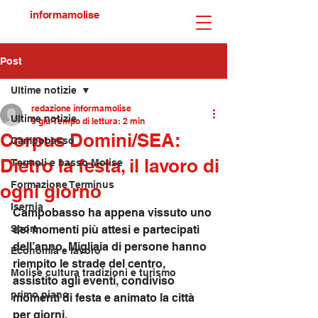
informamolise
Post
Ultime notizie
redazione informamolise
Ultime notizie
9 giu
Tempo di lettura: 2 min
Corpus Domini/SEA:
Campobasso
Dietro la festa, il lavoro di
Termoli e basso Molise
Formazione Terminus
ogni giorno
Isernia
Campobasso ha appena vissuto uno 
Sport
dei momenti più attesi e partecipati 
dell’anno. Migliaia di persone hanno 
Economia e lavoro
riempito le strade del centro, 
Molise cultura tradizioni e turismo
assistito agli eventi, condiviso 
primo piano
momenti di festa e animato la città 
per giorni.