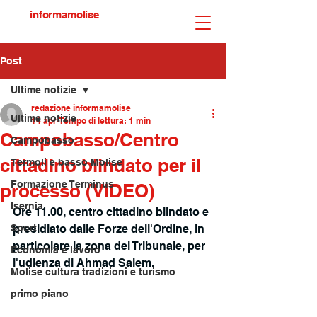
informamolise
Post
Ultime notizie
redazione informamolise
Ultime notizie
14 apr
Tempo di lettura: 1 min
Campobasso/Centro
Campobasso
cittadino blindato per il
Termoli e basso Molise
Formazione Terminus
processo (VIDEO)
Isernia
Ore 11.00, centro cittadino blindato e 
Sport
presidiato dalle Forze dell'Ordine, in 
particolare la zona del Tribunale, per 
Economia e lavoro
l'udienza di
 Ahmad Salem
. 
Molise cultura tradizioni e turismo
primo piano