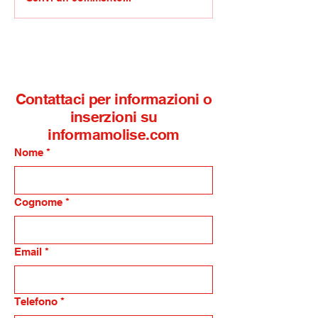
cognitive e trasversali:
Termoli, arriva
l’IISS Alfano-Perrotta di
finanzieri al re
Termoli selezionato per
aeronavale
la sperimentazione
nazionale del Mim
Contattaci per informazioni o
inserzioni su
informamolise.com
Nome
*
Cognome
*
Email
*
Telefono
*