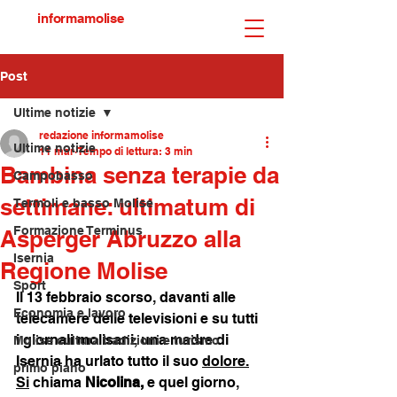
informamolise
Post
Ultime notizie
redazione informamolise
Ultime notizie
11 mar
Tempo di lettura: 3 min
Bambina senza terapie da
Campobasso
settimane: ultimatum di
Termoli e basso Molise
Formazione Terminus
Asperger Abruzzo alla
Isernia
Regione Molise
Sport
Il 13 febbraio scorso, davanti alle 
Economia e lavoro
telecamere delle televisioni e su tutti 
i giornali molisani, una madre di 
Molise cultura tradizioni e turismo
Isernia ha urlato tutto il suo 
dolore.
primo piano
Si
 chiama 
Nicolina, 
e quel giorno, 