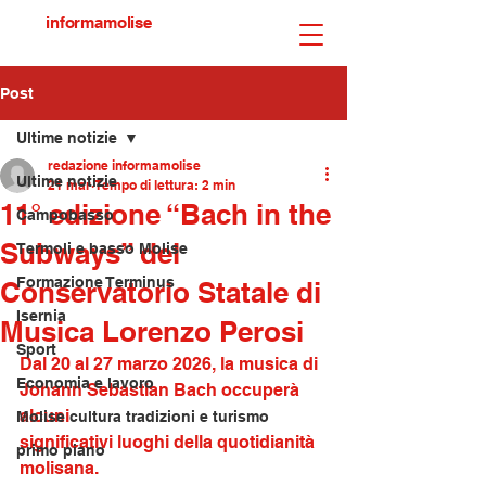
informamolise
Post
Ultime notizie
redazione informamolise
Ultime notizie
21 mar
Tempo di lettura: 2 min
11° edizione “Bach in the
Campobasso
Subways” del
Termoli e basso Molise
Formazione Terminus
Conservatorio Statale di
Isernia
Musica Lorenzo Perosi
Sport
Dal 20 al 27 marzo 2026, la musica di 
Economia e lavoro
Johann Sebastian Bach occuperà 
alcuni
Molise cultura tradizioni e turismo
significativi luoghi della quotidianità 
primo piano
molisana.