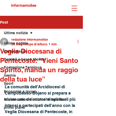
informamolise
Post
Ultime notizie
redazione informamolise
Ultime notizie
20 mag
Tempo di lettura: 1 min
Veglia Diocesana di
Campobasso
Pentecoste: “Vieni Santo
Termoli e basso Molise
Formazione Terminus
Spirito, manda un raggio
Isernia
della tua luce”
Sport
La comunità dell’Arcidiocesi di 
Economia e lavoro
Campobasso-Bojano si prepara a 
vivere uno dei momenti spirituali più 
Molise cultura tradizioni e turismo
intensi e partecipati dell’anno con la 
primo piano
Veglia Diocesana di Pentecoste, in 