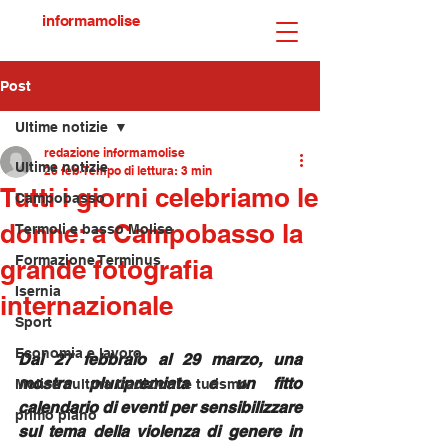
informamolise
Post
Ultime notizie
redazione informamolise
Ultime notizie
26 feb
Tempo di lettura: 3 min
Tutti i giorni celebriamo le
Campobasso
donne: a Campobasso la
Termoli e basso Molise
Formazione Terminus
grande fotografia
Isernia
internazionale
Sport
Economia e lavoro
Dal 27 febbraio al 29 marzo, una 
mostra pluripremiata e un fitto 
Molise cultura tradizioni e turismo
calendario di eventi per sensibilizzare 
primo piano
sul tema della violenza di genere in 