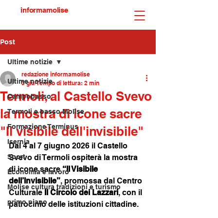
informamolise
Post
Ultime notizie
redazione informamolise
Ultime notizie
3 giu
Tempo di lettura: 2 min
Termoli, al Castello Svevo
Campobasso
la mostra di icone sacre
Termoli e basso Molise
Formazione Terminus
"Il visibile dell'invisibile"
Isernia
Dal 4 al 7 giugno 2026 il Castello 
Sport
Svevo di Termoli ospiterà la mostra 
di icone sacre 
“Il Visibile 
Economia e lavoro
dell’Invisibile”
, promossa dal Centro 
Molise cultura tradizioni e turismo
Culturale 
Il Circolo dei Lazzari
, con il 
primo piano
patrocinio delle istituzioni cittadine.