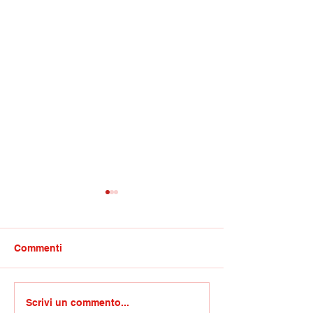
Commenti
Oculistica del San
Sagra della sop
Scrivi un commento...