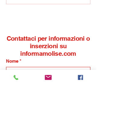
Timoteo: arrivano i
oggi la quinta e
dottori di Marco e
Mirabello Sanni
Perfetto
Contattaci per informazioni o
inserzioni su
informamolise.com
Nome
*
Cognome
*
Email
*
Telefono
*