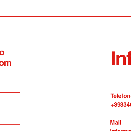
Surgery: al Caracciolo
dupl
visite ed interventi
non 
un'i
un a
posi
 o
In
com
Telefon
+39334
Mail