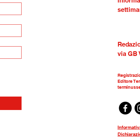
inform
settima
Redazi
via GB
Registrazi
Editore Te
terminusse
Informativ
Dichiarazi