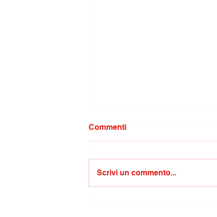
Commenti
Scrivi un commento...
Molestie in centro città:
condanna