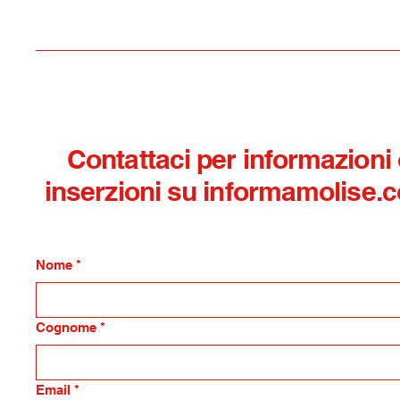
dell'amministrazione e
piena collaborazione con
forze dell'ordine
Contattaci per informazioni
inserzioni su informamolise.
Nome
*
Cognome
*
Email
*