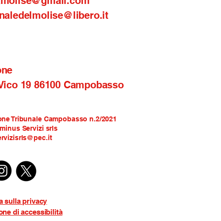
amolise@gmail.com
naledelmolise@libero.it
one
 Vico 19 86100 Campobasso
one Tribunale Campobasso n.2/2021
rminus Servizi srls
rvizisrls@pec.it
a sulla privacy
one di accessibilità