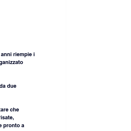
anni riempie i 
rganizzato 
 da due 
are che 
isate, 
e pronto a 