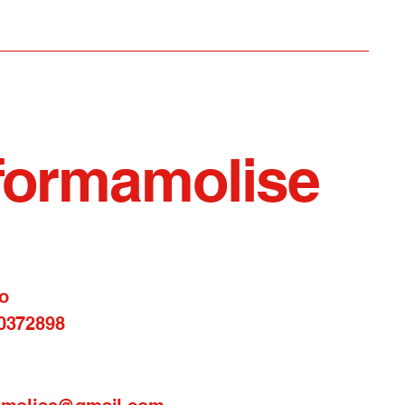
ice omicidio. Tempi
ragionevoli per
ndagine concentrata su
mbiente e poche
zioni
formamolise
o
0372898