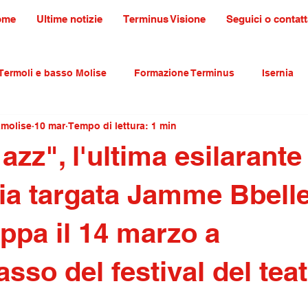
ome
Ultime notizie
Terminus Visione
Seguici o contatt
Termoli e basso Molise
Formazione Terminus
Isernia
amolise
10 mar
Tempo di lettura: 1 min
ultura tradizioni e turismo
primo piano
. azz", l'ultima esilarante
a targata Jamme Bbelle
ppa il 14 marzo a
so del festival del tea