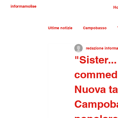
informamolise
H
Ultime notizie
Campobasso
redazione inform
Economia e lavoro
Molise c
"Sister..
commedi
Nuova ta
Campobas