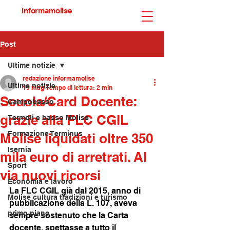
informamolise
Post
Ultime notizie
redazione informamolise
Ultime notizie
19 mag
Tempo di lettura: 2 min
Scuola/Card Docente:
Campobasso
grazie alla FLC CGIL
Termoli e basso Molise
Formazione Terminus
Molise liquidati oltre 350
Isernia
mila euro di arretrati. Al
Sport
via nuovi ricorsi
Economia e lavoro
La FLC CGIL già dal 2015, anno di 
Molise cultura tradizioni e turismo
pubblicazione della L. 107, aveva 
primo piano
sempre sostenuto che la Carta 
docente, spettasse a tutto il 