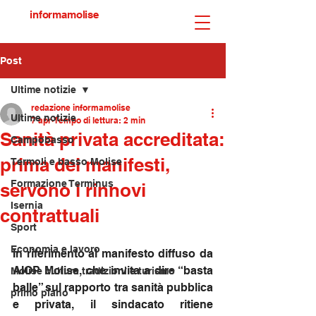
informamolise
Post
Ultime notizie
redazione informamolise
Ultime notizie
7 apr
Tempo di lettura: 2 min
Sanità privata accreditata:
Campobasso
prima dei manifesti,
Termoli e basso Molise
Formazione Terminus
servono i rinnovi
Isernia
contrattuali
Sport
Economia e lavoro
In riferimento al manifesto diffuso da 
AIOP Molise, che invita a dire “basta 
Molise cultura tradizioni e turismo
balle” sul rapporto tra sanità pubblica 
primo piano
e privata, il sindacato ritiene 