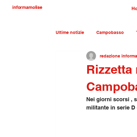
informamolise
H
Ultime notizie
Campobasso
redazione inform
Economia e lavoro
Molise c
Rizzetta 
Campoba
Nei giorni scorsi ,
militante in serie 