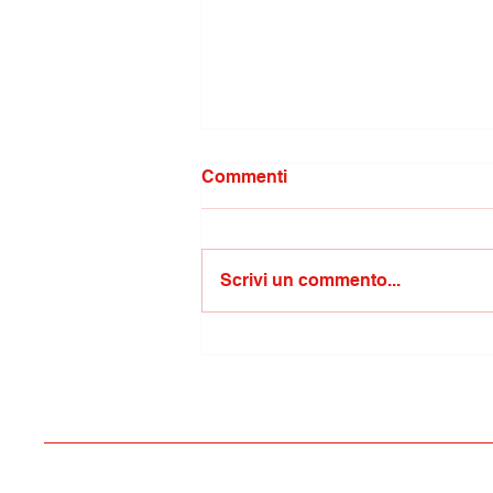
Commenti
Scrivi un commento...
Ordini tecnico professionali
dal prefetto di Isernia per
un supporto gratuito sul
sisma di Pizzone