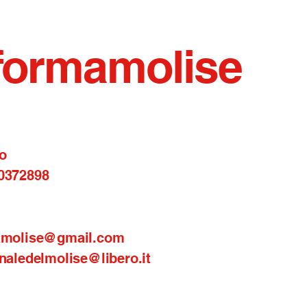
formamolise
o
0372898
amolise@gmail.com
naledelmolise@libero.it