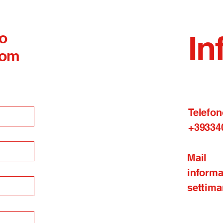
 o
In
com
Telefon
+39334
Mail
inform
settima