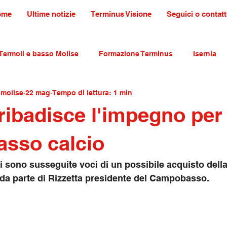
ome
Ultime notizie
Terminus Visione
Seguici o contatt
Termoli e basso Molise
Formazione Terminus
Isernia
amolise
22 mag
Tempo di lettura: 1 min
ultura tradizioni e turismo
primo piano
ribadisce l'impegno per 
sso calcio
 si sono susseguite voci di un possibile acquisto dell
D da parte di Rizzetta presidente del Campobasso. 