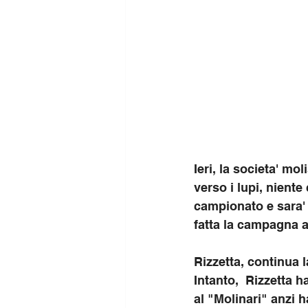
Ieri, la societa' m
verso i lupi, niente
campionato e sara'
fatta la campagna a
Rizzetta, continua l
Intanto,  Rizzetta h
al "Molinari" anzi h