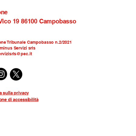
one
 Vico 19 86100 Campobasso
one Tribunale Campobasso n.2/2021
rminus Servizi srls
rvizisrls@pec.it
a sulla privacy
one di accessibilità