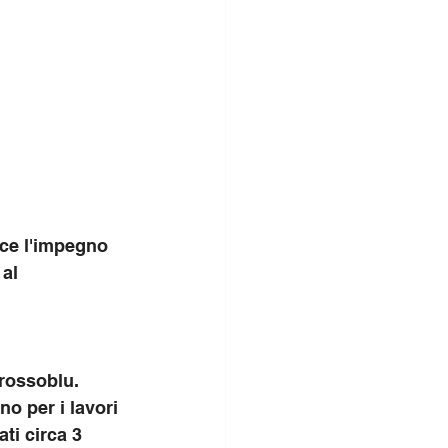
sce l'impegno 
al 
 rossoblu. 
no per i lavori 
ti circa 3 