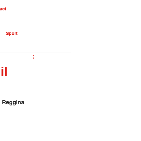
aci
Sport
il
a Reggina 