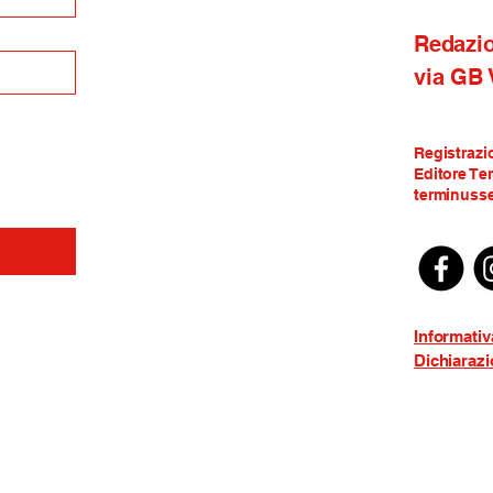
Redazi
via GB
Registrazi
Editore Te
terminusse
Informativ
Dichiarazi