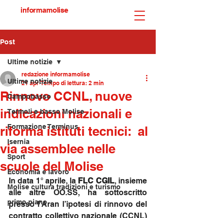
informamolise
Post
Ultime notizie
redazione informamolise
Ultime notizie
21 apr
Tempo di lettura: 2 min
Rinnovo CCNL, nuove
Campobasso
indicazioni nazionali e
Termoli e basso Molise
Formazione Terminus
riforma istituti tecnici: al
Isernia
via assemblee nelle
Sport
scuole del Molise
Economia e lavoro
In data 1° aprile, la 
FLC CGIL
, insieme 
Molise cultura tradizioni e turismo
alle altre 
OO.SS
, ha sottoscritto 
primo piano
presso l’Aran l’ipotesi di rinnovo del 
contratto collettivo nazionale (CCNL) 