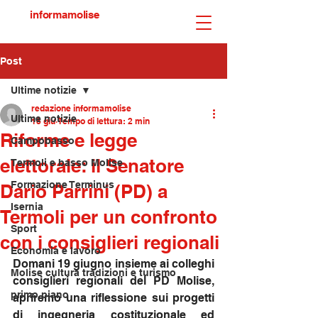
informamolise
Post
Ultime notizie
redazione informamolise
Ultime notizie
18 giu
Tempo di lettura: 2 min
Riforme e legge
Campobasso
elettorale: il Senatore
Termoli e basso Molise
Formazione Terminus
Dario Parrini (PD) a
Isernia
Termoli per un confronto
Sport
con i consiglieri regionali
Economia e lavoro
Domani 19 giugno insieme ai colleghi 
Molise cultura tradizioni e turismo
consiglieri regionali del PD Molise, 
primo piano
apriremo una riflessione sui progetti 
di ingegneria costituzionale ed 