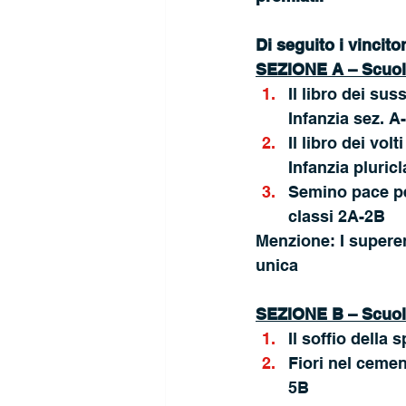
Di seguito i vincito
SEZIONE A – Scuola 
Il libro dei su
Infanzia sez. A
Il libro dei vol
Infanzia pluric
Semino pace pe
classi 2A-2B
Menzione: I superer
unica
SEZIONE B – Scuola
Il soffio dell
Fiori nel ceme
5B