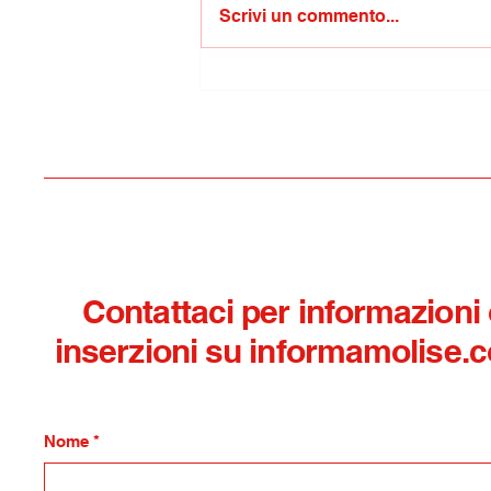
Scrivi un commento...
Nicola Lanza Azione Civile:
Campobasso non è più una
città sicura.Il Sindaco si
dimetta
Contattaci per informazioni
inserzioni su informamolise.
Nome
*