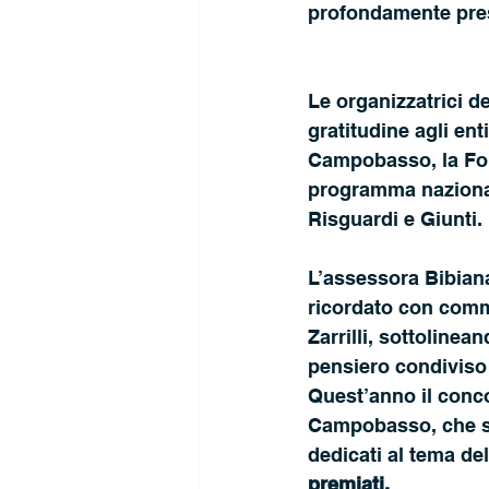
profondamente pres
Le organizzatrici d
gratitudine agli ent
Campobasso, la Fond
programma nazionale
Risguardi e Giunti.
L’assessora Bibian
ricordato con commo
Zarrilli, sottolinea
pensiero condiviso 
Quest’anno il conco
Campobasso, che si 
dedicati al tema de
premiati.