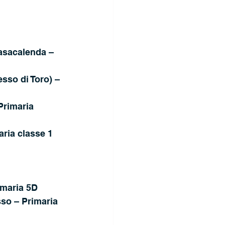
Casacalenda – 
esso di Toro) – 
Primaria 
aria classe 1 
imaria 5D
so – Primaria 