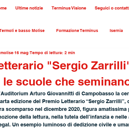
ome
Ultime notizie
Terminus Visione
Seguici o contatt
Termoli e basso Molise
Formazione Terminus
Isernia
amolise
16 mag
Tempo di lettura: 2 min
ultura tradizioni e turismo
primo piano
tterario "Sergio Zarrilli
 le scuole che seminan
l’Auditorium Arturo Giovannitti di Campobasso la ce
rta edizione del Premio Letterario “Sergio Zarrilli”, 
ra scomparso nel dicembre 2020, figura amatissima p
ione della lettura, nella tutela dell’infanzia e nelle a
egal. Un esempio luminoso di dedizione civile e uma