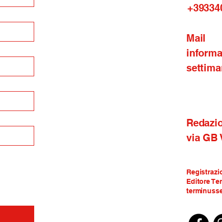
+39334
Mail
inform
settima
Redazi
via GB
Registrazi
Editore Te
terminusse