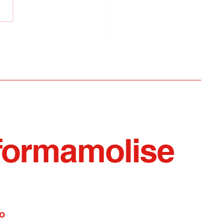
istica del San Timoteo:
vano i dottori di Marco e
etto
formamolise
o