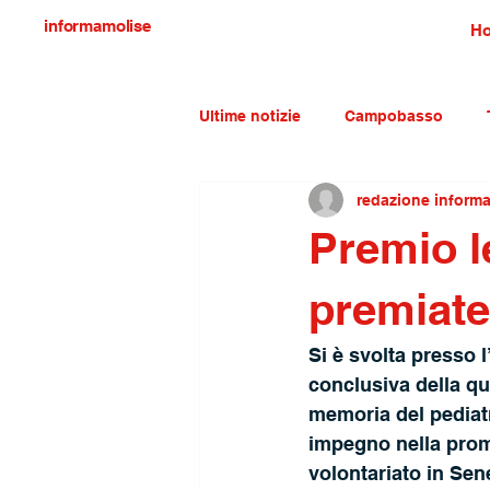
informamolise
H
Ultime notizie
Campobasso
redazione inform
Economia e lavoro
Molise c
Premio le
premiate
Si è svolta presso 
conclusiva della qua
memoria del pediat
impegno nella promoz
volontariato in Sen