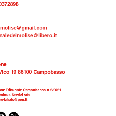
0372898
amolise@gmail.com
naledelmolise@libero.it
one
 Vico 19 86100 Campobasso
one Tribunale Campobasso n.2/2021
rminus Servizi srls
rvizisrls@pec.it