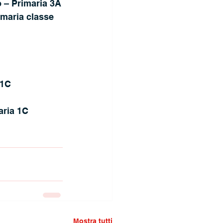
 – Primaria 3A
imaria classe 
 1C
aria 1C
Mostra tutti