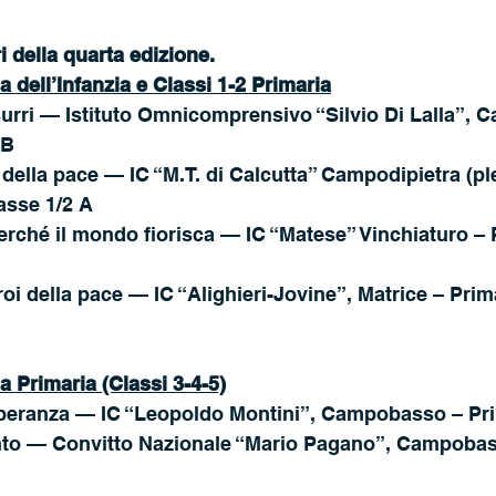
ri della quarta edizione.
dell’Infanzia e Classi 1-2 Primaria
ssurri — Istituto Omnicomprensivo “Silvio Di Lalla”, 
-B
ti della pace — IC “M.T. di Calcutta” Campodipietra (pl
lasse 1/2 A
rché il mondo fiorisca — IC “Matese” Vinchiaturo – 
oi della pace — IC “Alighieri-Jovine”, Matrice – Prim
 Primaria (Classi 3-4-5)
a speranza — IC “Leopoldo Montini”, Campobasso – Pr
nto — Convitto Nazionale “Mario Pagano”, Campobas