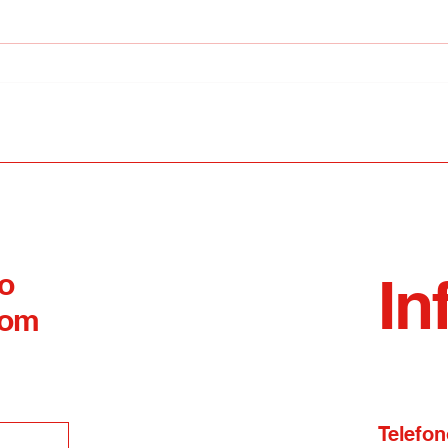
Ferie un diritto
Ocul
irrinunciabile
arri
Perf
 o
In
com
Telefon