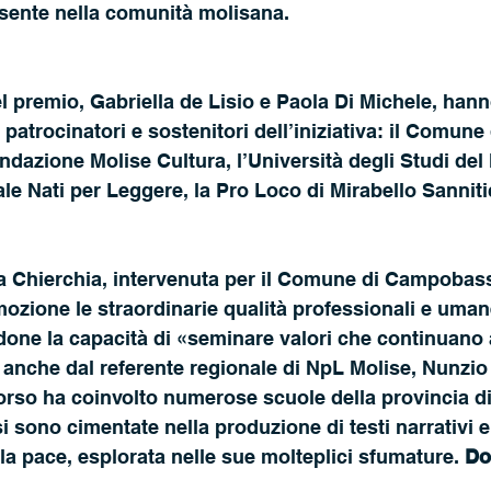
ente nella comunità molisana.
el premio, Gabriella de Lisio e Paola Di Michele, han
i patrocinatori e sostenitori dell’iniziativa: il Comune 
azione Molise Cultura, l’Università degli Studi del M
 Nati per Leggere, la Pro Loco di Mirabello Sannitico
a Chierchia, intervenuta per il Comune di Campobass
zione le straordinarie qualità professionali e umane
ndone la capacità di «seminare valori che continuano a
anche dal referente regionale di NpL Molise, Nunzio
rso ha coinvolto numerose scuole della provincia di
sono cimentate nella produzione di testi narrativi e
lla pace, esplorata nelle sue molteplici sfumature. 
Dod