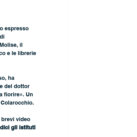
no espresso 
di 
olise, il 
 e le librerie 
o, ha 
 del dottor 
 fiorire». Un 
 Colarocchio.
 
 brevi video 
ici gli istituti 