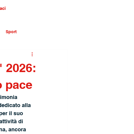
aci
Sport
" 2026:
o pace
rimonia 
dedicato alla 
er il suo 
ttività di 
na, ancora 