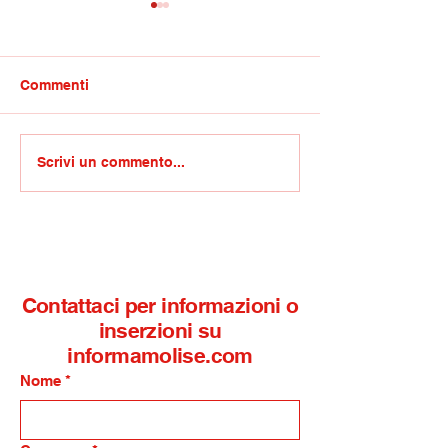
Commenti
Competenze non
GdiF Roan/Rinfo
Scrivi un commento...
cognitive e trasversali:
Termoli, arriva
l’IISS Alfano-Perrotta di
finanzieri al re
Termoli selezionato per
aeronavale
la sperimentazione
nazionale del Mim
Contattaci per informazioni o
inserzioni su
informamolise.com
Nome
*