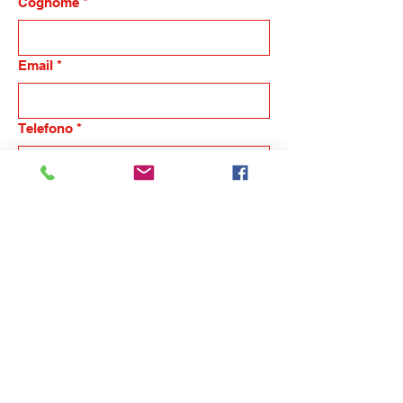
Cognome
*
Email
*
Telefono
*
Nome dell'azienda
Indicaci in breve la tua esigenza, ti
ricontatteremo
*
Invia