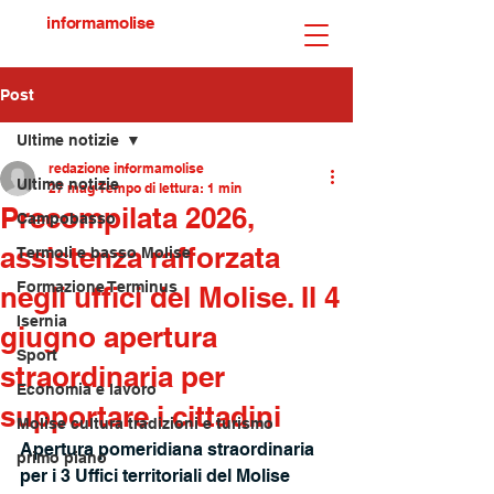
informamolise
Post
Ultime notizie
redazione informamolise
Ultime notizie
27 mag
Tempo di lettura: 1 min
Precompilata 2026,
Campobasso
assistenza rafforzata
Termoli e basso Molise
Formazione Terminus
negli uffici del Molise. Il 4
Isernia
giugno apertura
Sport
straordinaria per
Economia e lavoro
supportare i cittadini
Molise cultura tradizioni e turismo
Apertura pomeridiana straordinaria 
primo piano
per i 3 Uffici territoriali del Molise 