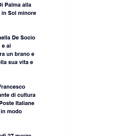
i Palma alla 
 in Sol minore 
ella De Socio 
e ai 
ra un brano e 
lla sua vita e 
 Francesco 
te di cultura 
Poste Italiane 
a in modo 
rdì 27 marzo, 