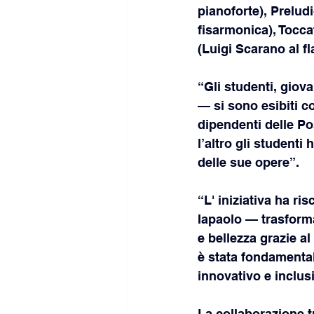
pianoforte), Prelud
fisarmonica), Toccat
(Luigi Scarano al fl
“Gli studenti, giov
— si sono esibiti c
dipendenti delle Po
l’altro gli studenti
delle sue opere”.
“L' iniziativa ha r
Iapaolo — trasform
e bellezza grazie al
è stata fondamental
innovativo e inclus
La collaborazione t