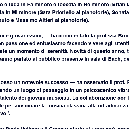
io e fuga in Fa minore e Toccata in Re minore (Brian D
a in Mi minore (Sara Prioriello al pianoforte), Sonata
auto e Massimo Altieri al pianoforte).
ani e giovanissimi, — ha commentato la prof.ssa Brun
on passione ed entusiasmo facendo vivere agli utenti 
ste un momento di serenità. Novità di questo anno, t
 hanno parlato al pubblico presente in sala di Bach, de
iscosso un notevole successo — ha osservato il prof.
ando un luogo di passaggio in un palcoscenico vibran
 talento dei giovani musicisti. La collaborazione con 
e per avvicinare la musica classica alla cittadinanz
ivo”.
ra Poste Italiane e il Conservatorio si rinnoverà vene