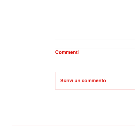
Commenti
Scrivi un commento...
Competenze non cognitive
e trasversali: l’IISS Alfano-
Perrotta di Termoli
selezionato per la
sperimentazione nazionale
del Mim