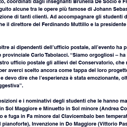
ituto, coordinati dagli insegnanti Brunella De Socio e 
guito alcune tra le opere più famose di Johann Sebas
zione di tanti clienti. Ad accompagnare gli studenti d
 il direttore del Ferdinando Muttillo e la presidente 
ltre ai dipendenti dell’ufficio postale, all’evento ha p
iale provinciale Carlo Tabolacci. “Siamo orgogliosi – 
stro ufficio postale gli allievi del Conservatorio, che
o per averci scelto ancora come tappa del loro progett
a e devo dire che l’esperienza è stata emozionante, ol
ggestiva”.
sizioni e i nominativi degli studenti che le hanno m
in Sol Maggiore e Minuetto in Sol minore (Andrea Co
io e fuga in Fa minore dal Clavicembalo ben temperat
l pianoforte), Invenzione in Do Maggiore (Vittorio Pas