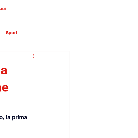
aci
Sport
pa
he
o, la prima 