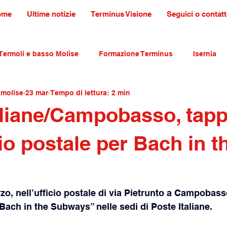
ome
Ultime notizie
Terminus Visione
Seguici o contatt
Termoli e basso Molise
Formazione Terminus
Isernia
amolise
23 mar
Tempo di lettura: 2 min
ultura tradizioni e turismo
primo piano
aliane/Campobasso, tap
cio postale per Bach in t
s
rzo, nell’ufficio postale di via Pietrunto a Campobass
“Bach in the Subways” nelle sedi di Poste Italiane.