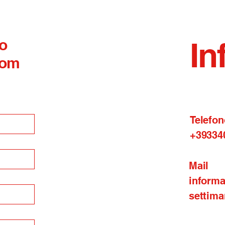
 o
In
com
Telefon
+39334
Mail
inform
settima