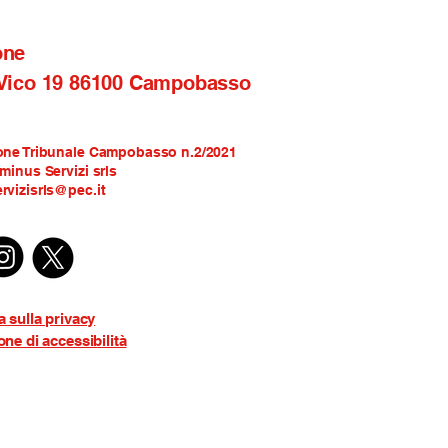
one
 Vico 19 86100 Campobasso
one Tribunale Campobasso n.2/2021
rminus Servizi srls
rvizisrls@pec.it
a sulla privacy
one di accessibilità