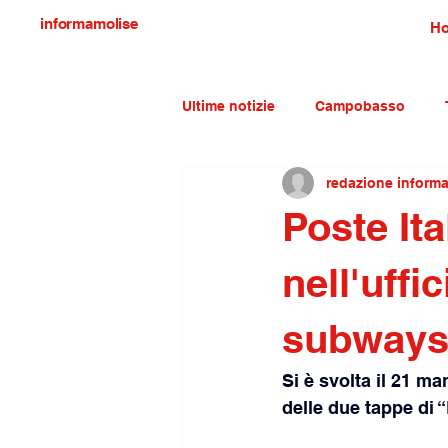
informamolise
H
Ultime notizie
Campobasso
redazione inform
Economia e lavoro
Molise c
Poste It
nell'uffi
subway
Si è svolta il 21 ma
delle due tappe di 