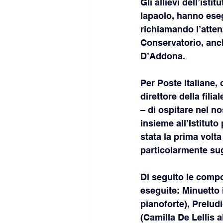
Gli allievi dell’ist
Iapaolo, hanno ese
richiamando l’atten
Conservatorio, anche
D’Addona.
Per Poste Italiane, o
direttore della fil
– di ospitare nel no
insieme all’Istitut
stata la prima volt
particolarmente su
Di seguito le compo
eseguite: Minuetto 
pianoforte), Prelud
(Camilla De Lellis a