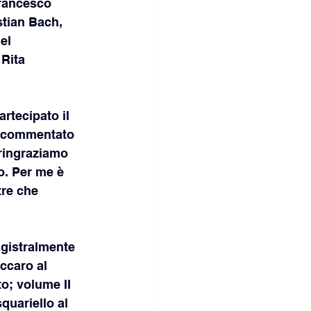
Francesco 
tian Bach, 
el 
Rita 
artecipato il 
ha commentato 
 ringraziamo 
o. Per me è 
tre che 
agistralmente 
ccaro al 
o; volume II 
quariello al 