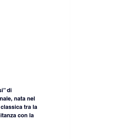
i” di 
ale, nata nel 
classica tra la 
itanza con la 