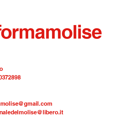
formamolise
o
0372898
amolise@gmail.com
naledelmolise@libero.it