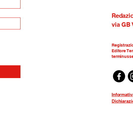
Redazi
via GB
Registrazi
Editore Te
terminusse
Informativ
Dichiarazi