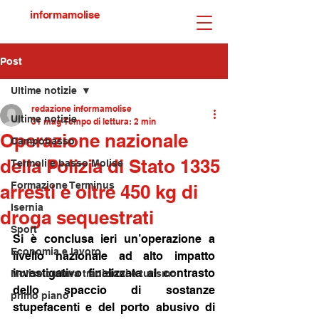
informamolise
Post
Ultime notizie
redazione informamolise
Ultime notizie
31 mag
Tempo di lettura: 2 min
Operazione nazionale
Campobasso
della Polizia di Stato 1335
Termoli e basso Molise
Formazione Terminus
arresti e oltre 450 kg di
Isernia
droga sequestrati
Sport
Si è conclusa ieri un’operazione a 
Economia e lavoro
livello nazionale ad alto impatto 
investigativo finalizzata al contrasto 
Molise cultura tradizioni e turismo
dello spaccio di sostanze 
primo piano
stupefacenti e del porto abusivo di 