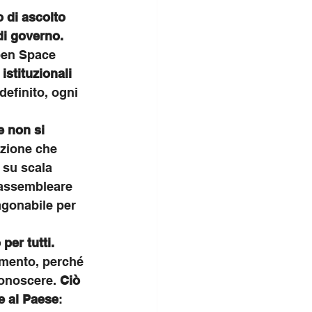
o di ascolto 
di governo.
pen Space 
istituzionali 
definito, ogni 
e non si 
izione che 
 su scala 
 assembleare 
agonabile per 
per tutti.
imento, perché 
onoscere. 
Ciò 
e al Paese
: 