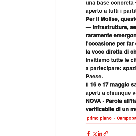
una base concreta 
aperto a tutti i part
Per il Molise, quest
— infrastrutture, s
raramente emergono
l'occasione per far
la voce diretta di c
Invitiamo tutte le c
a partecipare: spazi
Paese.
Il 
16 e 17 maggio sar
aperti a chiunque v
NOVA · Parola all'It
verificabile di un m
primo piano
Campoba