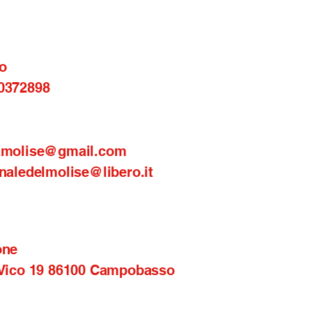
o
0372898
amolise@gmail.com
naledelmolise@libero.it
one
 Vico 19 86100 Campobasso