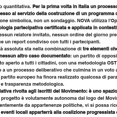
 quantitativa. 
Per la prima volta in Italia un process
esso al servizio della costruzione di un programma 
one simbolica, non un sondaggio. NOVA utilizza l'O
ogia partecipativa certificata e applicata in contesti 
essun relatore invitato, nessun ordine del giorno pre
 un report condiviso con tutti i partecipanti.
ità assoluta sta nella combinazione di 
tre elementi ch
 nessun altro caso documentato
: un partito di oppos
 aperto a tutti i cittadini, con una metodologia OST
o a un processo deliberativo che culmina in un voto
partito europeo ha finora realizzato qualcosa di par
a e trasparenza metodologica.
tiva rivolta agli iscritti del Movimento: è uno spazio 
el progetto è volutamente autonoma dal logo del Mov
entemente da appartenenze politiche, vi si possa ric
eventi locali apparterrà alla coalizione progressista 