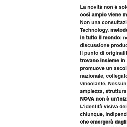
La novità non è solo
così ampio viene m
Non una consultazi
Technology, 
metodol
in tutto il mondo
: n
discussione produce
Il punto di original
trovano insieme in
promuove un ascolto
nazionale, collegat
vincolante. Nessun 
ampiezza, struttur
NOVA non è un'inizia
L'identità visiva d
chiunque, indipend
che emergerà dagli 