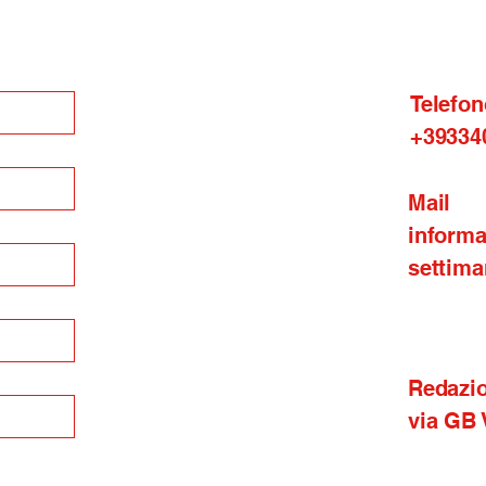
Telefon
+39334
Mail
inform
settima
Redazi
via GB