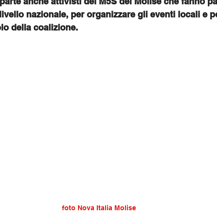
arte anche attivisti del M5S del Molise che fanno pa
livello nazionale, per organizzare gli eventi locali e p
olo della coalizione.
foto Nova Italia Molise