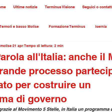
ome
Ultime notizie
Terminus Visione
Seguici o contatt
Termoli e basso Molise
Formazione Terminus
Isernia
amolise
21 apr
Tempo di lettura: 2 min
ultura tradizioni e turismo
primo piano
rola all'Italia: anche il
grande processo parteci
ato per costruire un
ma di governo
 grazie al Movimento 5 Stelle, in Italia un programma 