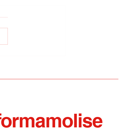
iano per Sepino- il 6
to il talento
ordinario di Martina
la
formamolise