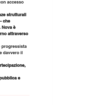
con accesso 
ze strutturali 
— che 
 Nova è 
rno attraverso 
e progressista 
e davvero il 
artecipazione,
pubblica e 