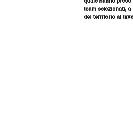
quale hanno preso p
team selezionati, a 
del territorio al tav