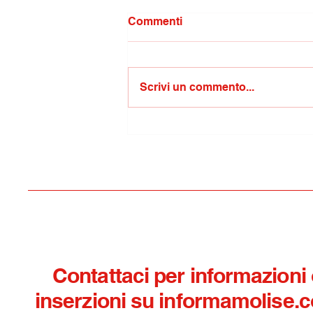
Commenti
Scrivi un commento...
MoliseOPENtur coinvolge le
strutture ricettive di 49
Comuni del territorio
molisano
Contattaci per informazioni
inserzioni su informamolise.