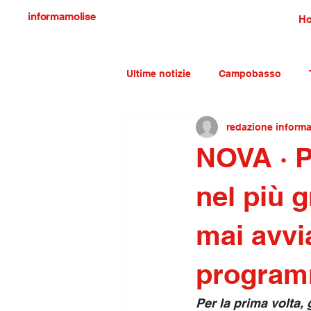
informamolise
H
Ultime notizie
Campobasso
redazione inform
Economia e lavoro
Molise c
NOVA · Pa
nel più 
mai avvi
program
Per la prima volta,