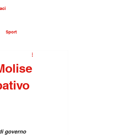
aci
Sport
 Molise
pativo
di governo 