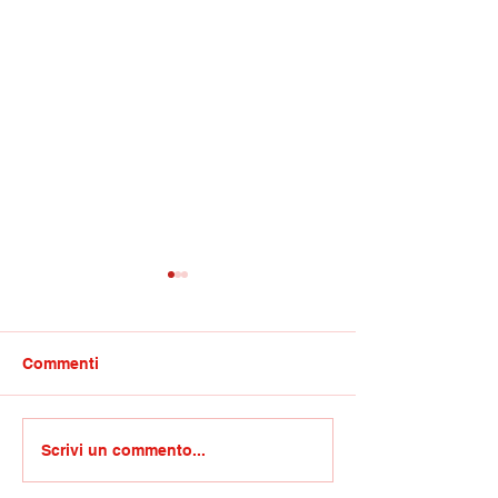
Commenti
Nicola Lanza Azione
Ferie un diritto
Scrivi un commento...
Civile: Campobasso
irrinunciabile