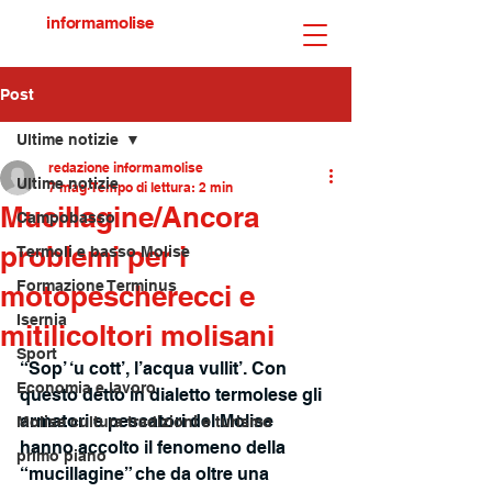
informamolise
Post
Ultime notizie
redazione informamolise
Ultime notizie
7 mag
Tempo di lettura: 2 min
Mucillagine/Ancora
Campobasso
problemi per i
Termoli e basso Molise
Formazione Terminus
motopescherecci e
Isernia
mitilicoltori molisani
Sport
“Sop’ ‘u cott’, l’acqua vullit’. Con 
Economia e lavoro
questo detto in dialetto termolese gli 
armatori e pescatori del Molise 
Molise cultura tradizioni e turismo
hanno accolto il fenomeno della 
primo piano
“mucillagine” che da oltre una 