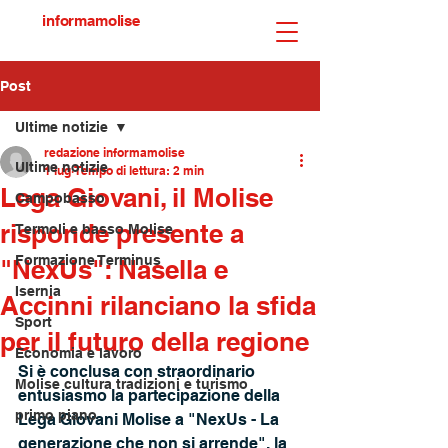
informamolise
Post
Ultime notizie
redazione informamolise
Ultime notizie
1 lug
Tempo di lettura: 2 min
Lega Giovani, il Molise
Campobasso
risponde presente a
Termoli e basso Molise
Formazione Terminus
"NexUs": Nasella e
Isernia
Accinni rilanciano la sfida
Sport
per il futuro della regione
Economia e lavoro
Si è conclusa con straordinario 
Molise cultura tradizioni e turismo
entusiasmo la partecipazione della 
primo piano
Lega Giovani Molise a "NexUs - La 
generazione che non si arrende", la 