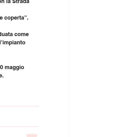
n la Strada 
e coperta”.
iduata come 
l’impianto 
10 maggio 
e.