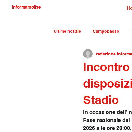
informamolise
H
Ultime notizie
Campobasso
redazione inform
Economia e lavoro
Molise c
Incontr
disposizi
Stadio
In occasione dell’i
Fase nazionale dei
2026 alle ore 20:00