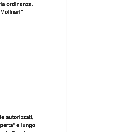
ia ordinanza, 
“Molinari”.
e autorizzati, 
operta” e lungo 