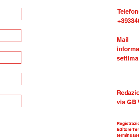
Telefon
+39334
Mail
inform
settima
Redazi
via GB
Registrazi
Editore Te
terminusse