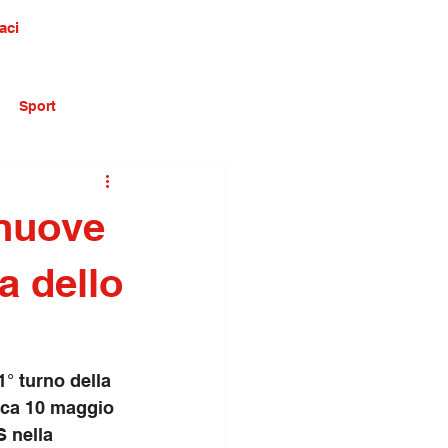
aci
Sport
nuove
ea dello
° turno della 
ica 10 maggio 
 nella 