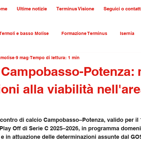
ome
Ultime notizie
Terminus Visione
Seguici o contatt
Termoli e basso Molise
Formazione Terminus
Isernia
amolise
9 mag
Tempo di lettura: 1 min
ultura tradizioni e turismo
primo piano
o Campobasso-Potenza: 
oni alla viabilità nell'ar
ncontro di calcio Campobasso–Potenza, valido per il 1
 Play Off di Serie C 2025–2026, in programma domen
, e in attuazione delle determinazioni assunte dal GOS