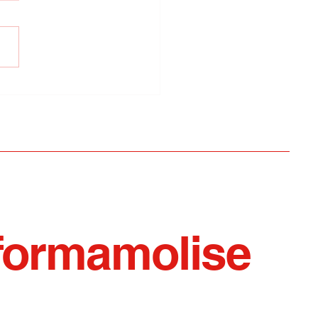
apre le porte del
ro Comunale di
olta agli studenti del
us Estivo di
olieto
formamolise