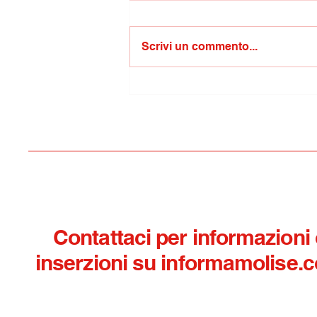
Scrivi un commento...
Sagra della soppressata,
oggi la quinta edizione a
Mirabello Sannitico
Contattaci per informazioni
inserzioni su informamolise.