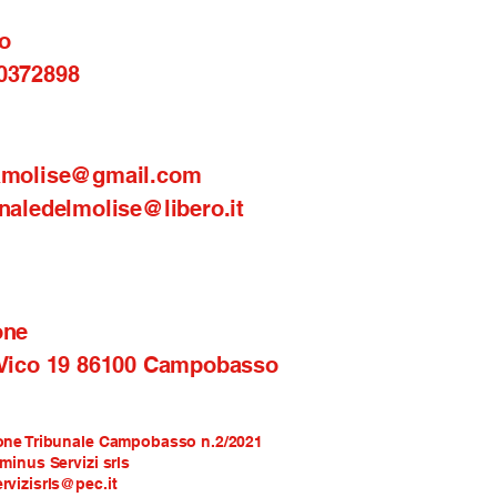
o
0372898
amolise@gmail.com
naledelmolise@libero.it
one
 Vico 19 86100 Campobasso
one Tribunale Campobasso n.2/2021
rminus Servizi srls
rvizisrls@pec.it