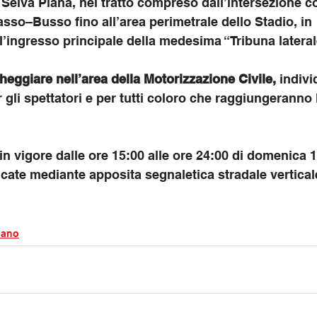
Selva Piana, nel tratto compreso dall’intersezione co
o–Busso fino all’area perimetrale dello Stadio, in 
’ingresso principale della medesima “Tribuna lateral
heggiare nell’area della Motorizzazione Civile,
 indiv
 gli spettatori e per tutti coloro che raggiungeranno 
n vigore dalle ore 15:00 alle ore 24:00 di domenica 
cate mediante apposita segnaletica stradale vertical
iano