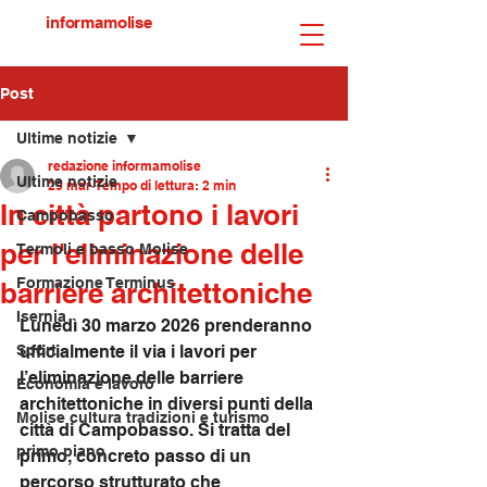
informamolise
Post
Ultime notizie
redazione informamolise
Ultime notizie
29 mar
Tempo di lettura: 2 min
In città partono i lavori
Campobasso
per l'eliminazione delle
Termoli e basso Molise
Formazione Terminus
barriere architettoniche
Isernia
Lunedì 30 marzo 2026 prenderanno 
Sport
ufficialmente il via i lavori per 
l’eliminazione delle barriere 
Economia e lavoro
architettoniche in diversi punti della 
Molise cultura tradizioni e turismo
città di Campobasso. Si tratta del 
primo piano
primo, concreto passo di un 
percorso strutturato che 